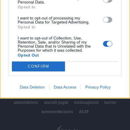
Personal Data.
kötéslistái
Opted In
Előfizetés
I want to opt-out of processing my
Personal Data for Targeted Advertising.
Opted In
I want to opt-out of Collection, Use,
MÁR ELŐFIZETŐNK VAGY?
BEJELENTKEZÉS
Retention, Sale, and/or Sharing of my
Personal Data that Is Unrelated with the
Purposes for which it was collected.
Opted Out
CONFIRM
© 2026 Portfolio
Data Deletion
Data Access
Privacy Policy
impresszum
jogi nyilatkozat
süti beállítások
adatvédelem
szerzői jogok
médiaajánlat
karrier
kommentkezelés
ÁSZF