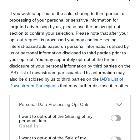
felügyelet (Roszpotrebnadzor) fővárosi részlege.
If you wish to opt-out of the sale, sharing to third parties, or
A hivatalos adatok szerint a gyógyult páciensek száma
processing of your personal or sensitive information for
194, az elhunytaké pedig 29 Moszkvában. Országos adatot
targeted advertising by us, please use the below opt-out
egyelőre nem közöltek, de a moszkvai növekményből és a
section to confirm your selection. Please note that after your
pénteki számokból kiderül, hogy több mint 5200 igazolt
opt-out request is processed you may continue seeing
fertőzött lehet Oroszországban. Szergej Szobjanyin
interest-based ads based on personal information utilized by
us or personal information disclosed to third parties prior to
moszkvai polgármester a Rosszija 1 tévécsatornának
your opt-out. You may separately opt-out of the further
nyilatkozva közölte, hogy az orosz főváros kórházaiban...
disclosure of your personal information by third parties on the
IAB’s list of downstream participants. This information may
also be disclosed by us to third parties on the
IAB’s List of
KEDVES OLVASÓNK!
Downstream Participants
that may further disclose it to other
third parties.
A keresett cikk a portfolio.hu hírarchívumához
tartozik, melynek olvasása előfizetéses
Personal Data Processing Opt Outs
regisztrációhoz kötött.
I want to opt-out of the Sharing of my
Az előfizetés a következőket tartalmazza:
personal data.
Opted In
Portfolio.hu teljes cikkarchívum
Kötéslisták: BÉT elmúlt 2 év napon belüli
I want to opt-out of the Sale of my