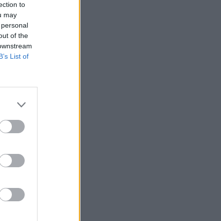
ection to
ou may
 personal
out of the
 downstream
B’s List of
tak az év eleje
gjárvány
án bemutatott
seti
2,8 százalékkal
mint 5...
izetéses