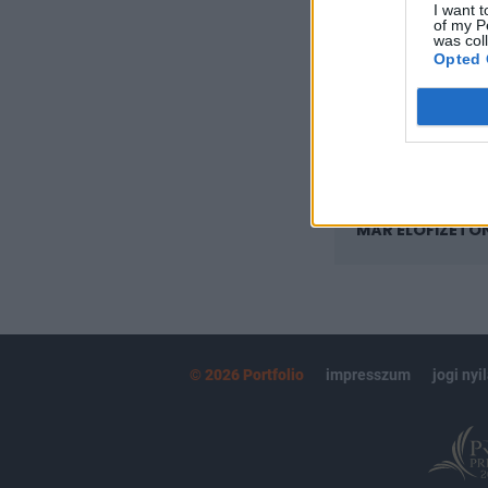
I want t
Az előfizetés a k
of my P
Portfolio.hu
was col
Opted 
Kötéslisták:
kötéslistái
MÁR ELŐFIZETŐ
© 2026 Portfolio
impresszum
jogi nyi