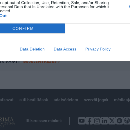
o opt-out of Collection, Use, Retention, Sale, and/or Sharing
övetkezőket tartalmazza:
ersonal Data that Is Unrelated with the Purposes for which it
 teljes cikkarchívum
lected.
Out
 BÉT elmúlt 2 év napon belüli
CONFIRM
Előfizetés
Data Deletion
Data Access
Privacy Policy
NK VAGY?
BEJELENTKEZÉS
latkozat
süti beállítások
adatvédelem
szerzői jogok
médiaaj
Itt keressen minket: