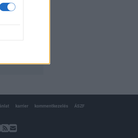
ánlat
karrier
kommentkezelés
ÁSZF