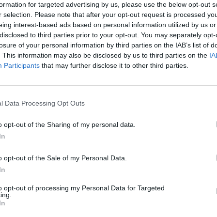
formation for targeted advertising by us, please use the below opt-out s
r selection. Please note that after your opt-out request is processed y
eing interest-based ads based on personal information utilized by us or
disclosed to third parties prior to your opt-out. You may separately opt-
losure of your personal information by third parties on the IAB’s list of
. This information may also be disclosed by us to third parties on the
IA
 elemzők számításai szerint példátlan ütemben romlot
Participants
that may further disclose it to other third parties.
ság növekedési kilátásai az új koronavírus okozta vilá
zó korlátozások miatt.
l Data Processing Opt Outs
b londoni gazdaságelemző műhely, az Oxford Economics szerd
te: 6-12 hét közötti időtartamú korlátozásokat feltételező alape
o opt-out of the Sharing of my personal data.
 azt mutatják, hogy a globális hazai össztermék (GDP) az idén 
In
elte, hogy az elmúlt három hónapban példátlan mértékben, több 
o opt-out of the Sale of my Personal Data.
In
ASÓNK!
to opt-out of processing my Personal Data for Targeted
a portfolio.hu hírarchívumához tartozik, melynek olvasása előf
ing.
In
ötött.