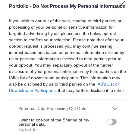
ismerteti. A csomagról sokkal többet nem tudtunk
Portfolio -
Do Not Process My Personal Information
meg, mégis van egy fontos üzenete Varga
megszólalásának.
If you wish to opt-out of the sale, sharing to third parties, or
processing of your personal or sensitive information for
Az elmúlt percekben került fel Varga Mihály Facebook-
targeted advertising by us, please use the below opt-out
oldalára egy videó, amelyben a miniszter elmagyarázza,
section to confirm your selection. Please note that after your
miből áll össze a napokban bejelentett gazdaságvédelmi
opt-out request is processed you may continue seeing
interest-based ads based on personal information utilized by
csomag. A bejelentést azzal kezdi, hogy a koronavírus
us or personal information disclosed to third parties prior to
elleni védekezésre az ország éves jövedelmének 20%-át
your opt-out. You may separately opt-out of the further
fordítjuk, azaz minden ötödik forintot a családok és
disclosure of your personal information by third parties on the
vállalkozások támogatására fordít a kormány....
IAB’s list of downstream participants. This information may
also be disclosed by us to third parties on the
IAB’s List of
Downstream Participants
that may further disclose it to other
KEDVES OLVASÓNK!
third parties.
A keresett cikk a portfolio.hu hírarchívumához
Personal Data Processing Opt Outs
tartozik, melynek olvasása előfizetéses
regisztrációhoz kötött.
I want to opt-out of the Sharing of my
personal data.
Opted In
Az előfizetés a következőket tartalmazza: