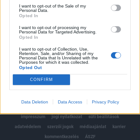
Portfolio.hu teljes cikkarchívum
I want to opt-out of the Sale of my
Personal Data.
Kötéslisták: BÉT elmúlt 2 év napon belüli
Opted In
kötéslistái
I want to opt-out of processing my
Personal Data for Targeted Advertising.
Előfizetés
Opted In
I want to opt-out of Collection, Use,
Retention, Sale, and/or Sharing of my
MÁR ELŐFIZETŐNK VAGY?
BEJELENTKEZÉS
Personal Data that Is Unrelated with the
Purposes for which it was collected.
Opted Out
CONFIRM
Data Deletion
Data Access
Privacy Policy
© 2026 Portfolio
impresszum
jogi nyilatkozat
süti beállítások
adatvédelem
szerzői jogok
médiaajánlat
karrier
kommentkezelés
ÁSZF