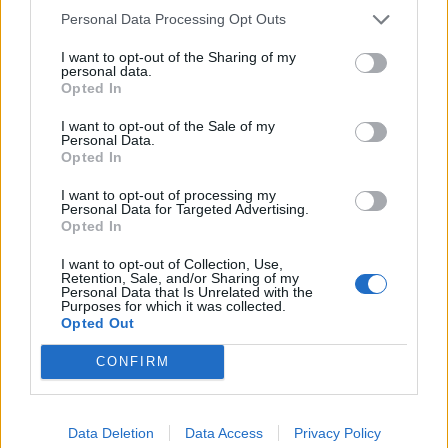
város két nagy strandját is: az Esterházy...
Personal Data Processing Opt Outs
I want to opt-out of the Sharing of my
personal data.
KEDVES OLVASÓNK!
Opted In
A keresett cikk a portfolio.hu hírarchívumához
I want to opt-out of the Sale of my
tartozik, melynek olvasása előfizetéses
Personal Data.
Opted In
regisztrációhoz kötött.
I want to opt-out of processing my
Az előfizetés a következőket tartalmazza:
Personal Data for Targeted Advertising.
Portfolio.hu teljes cikkarchívum
Opted In
Kötéslisták: BÉT elmúlt 2 év napon belüli
I want to opt-out of Collection, Use,
kötéslistái
Retention, Sale, and/or Sharing of my
Personal Data that Is Unrelated with the
Purposes for which it was collected.
Opted Out
Előfizetés
CONFIRM
MÁR ELŐFIZETŐNK VAGY?
BEJELENTKEZÉS
Data Deletion
Data Access
Privacy Policy