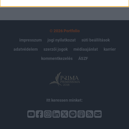
© 2026 Portfolio
impresszum
jogi nyilatkozat
süti beállítások
adatvédelem
szerzői jogok
médiaajánlat
karrier
kommentkezelés
ÁSZF
Itt keressen minket: