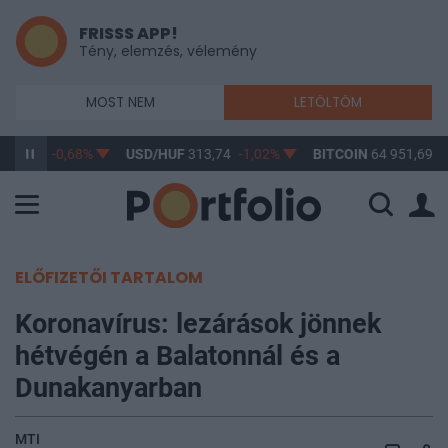
FRISSS APP!
Tény, elemzés, vélemény
MOST NEM
LETÖLTÖM
362,92
-0,68%
USD/HUF
313,74
-1,02%
BITCOIN
64 951,69
1
ELŐFIZETŐI TARTALOM
Koronavírus: lezárások jönnek
hétvégén a Balatonnál és a
Dunakanyarban
MTI