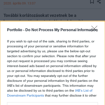
2020. április 09. 13:07
További korlátozásokat vezetnek be a
koronavírus-járvány terjedésének lassítása
érdekében az önkormányzatok országszerte, így a
Portfolio -
Do Not Process My Personal Information
Balaton-parti városokban is. A Velencei-tó és a
Dunakanyar települései is azt kérik, hogy a
If you wish to opt-out of the sale, sharing to third parties, or
húsvéti hosszú hétvégén mindenki maradjon
processing of your personal or sensitive information for
targeted advertising by us, please use the below opt-out
otthon. Balatonfüreden csütörtök délben,
section to confirm your selection. Please note that after your
Visegrádon péntek reggel lépnek életbe új
opt-out request is processed you may continue seeing
rendelkezések.
interest-based ads based on personal information utilized by
us or personal information disclosed to third parties prior to
Balatonfüreden csütörtök déltől vezetnek be
your opt-out. You may separately opt-out of the further
korlátozásokat - tájékoztatta Bóka István polgármester az
disclosure of your personal information by third parties on the
MTI-t. Lezárják a város 71-es főút alatti összes nagy
IAB’s list of downstream participants. This information may
also be disclosed by us to third parties on the
IAB’s List of
parkolóját. Nem lehet majd megállni a Huray utcai és a
Downstream Participants
that may further disclose it to other
Borsos Miklós utcai parkolóban, a két nagy strand
third parties.
parkolójában és a Zákonyi úti mélygarázsban. Lezárják a