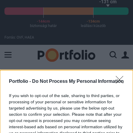
-131 cm
-144cm
-134cm
biztonsági határ
leállási küszöb
Forrás: OVF, HAEA
A Paksi Atomerőmű összteljesítménye 226 MW. A Duna vízállá
ELŐFIZETŐI TARTALOM
Portfolio -
Do Not Process My Personal Information
Koronavírus: több tucat gócpontot
If you wish to opt-out of the sale, sharing to third parties, or
azonosítottak Indiában
processing of your personal or sensitive information for
targeted advertising by us, please use the below opt-out
section to confirm your selection. Please note that after your
MTI
opt-out request is processed you may continue seeing
2020. április 09. 10:46
interest-based ads based on personal information utilized by
us or personal information disclosed to third parties prior to