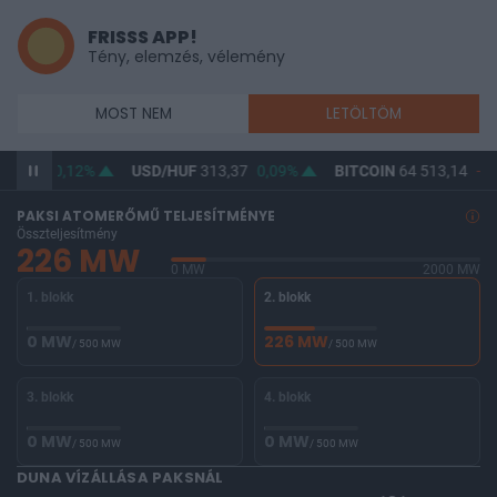
FRISSS APP!
Tény, elemzés, vélemény
MOST NEM
LETÖLTÖM
362,18
0,12%
USD/HUF
313,37
0,09%
BITCOIN
64 513,14
-0,
PAKSI ATOMERŐMŰ TELJESÍTMÉNYE
Összteljesítmény
226 MW
0 MW
2000 MW
1. blokk
2. blokk
0 MW
226 MW
/ 500 MW
/ 500 MW
3. blokk
4. blokk
0 MW
0 MW
/ 500 MW
/ 500 MW
DUNA VÍZÁLLÁSA PAKSNÁL