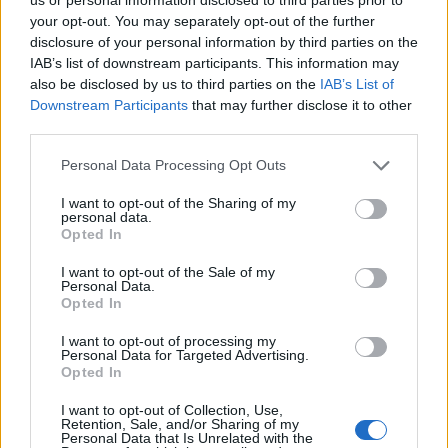
Az indiai hatóságok koronavírus-gócpontok
your opt-out. You may separately opt-out of the further
tucatjait azonosították és zárták le Újdelhiben és
disclosure of your personal information by third parties on the
IAB’s list of downstream participants. This information may
több nagyobb államban a koronavírus-fertőzöttek
also be disclosed by us to third parties on the
IAB’s List of
növekvő számának csökkentésére irányuló
Downstream Participants
that may further disclose it to other
erőfeszítéseik részeként.
third parties.
Legalább 20, sűrűn lakott helységet és kereskedelmi
Personal Data Processing Opt Outs
helyiséget magában foglaló góc került zárlat alá Újdelhiben
I want to opt-out of the Sharing of my
- helyi idő szerint - szerda éjféltől - mondta Manís Sziszodia
personal data.
delhi főminiszter-helyettes, hozzátéve, hogy tilos a ki-
Opted In
bejárás az említett területek esetében. A szomszédos, India
I want to opt-out of the Sale of my
legnépesebbjének számító Uttar Prades északi államban a
Personal Data.
Opted In
hatóságok 15 kerületben...
I want to opt-out of processing my
Personal Data for Targeted Advertising.
KEDVES OLVASÓNK!
Opted In
A keresett cikk a portfolio.hu hírarchívumához
I want to opt-out of Collection, Use,
Retention, Sale, and/or Sharing of my
tartozik, melynek olvasása előfizetéses
Personal Data that Is Unrelated with the