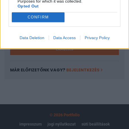
Purposes for which it was collected.
regisztrációhoz kötött.
Opted Out
Az előfizetés a következőket tartalmazza:
CONFIRM
Portfolio.hu teljes cikkarchívum
Kötéslisták: BÉT elmúlt 2 év napon belüli
kötéslistái
Data Deletion
Data Access
Privacy Policy
Előfizetés
MÁR ELŐFIZETŐNK VAGY?
BEJELENTKEZÉS
© 2026 Portfolio
impresszum
jogi nyilatkozat
süti beállítások