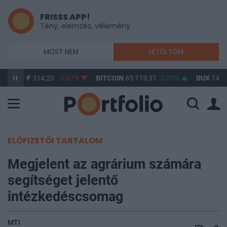
FRISSS APP!
Tény, elemzés, vélemény
MOST NEM
LETÖLTÖM
USD/HUF
314,20
-0,87%
BITCOIN
65 119,31
0,33%
BUX
148 
ELŐFIZETŐI TARTALOM
Megjelent az agrárium számára
segítséget jelentő
intézkedéscsomag
MTI