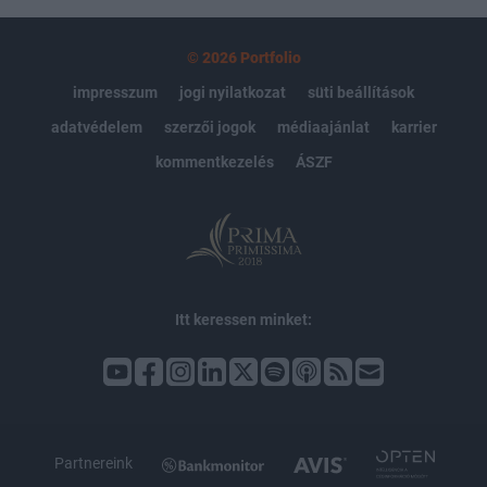
© 2026 Portfolio
impresszum
jogi nyilatkozat
süti beállítások
adatvédelem
szerzői jogok
médiaajánlat
karrier
kommentkezelés
ÁSZF
Itt keressen minket:
Partnereink