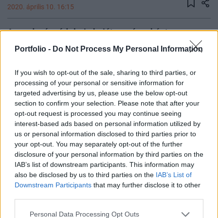
2020. április 10. 16:15
A gazdaságvédelmi akcióterv részeként
megjelent az első, az agrárium számára célzott
Portfolio -
Do Not Process My Personal Information
segítséget jelentő intézkedéscsomag a Magyar
Közlönyben - jelentette be Nagy István
If you wish to opt-out of the sale, sharing to third parties, or
agrárminiszter pénteken a közmédiának
processing of your personal or sensitive information for
targeted advertising by us, please use the below opt-out
nyilatkozva.
section to confirm your selection. Please note that after your
opt-out request is processed you may continue seeing
Agrárszektor Konferencia 2026Valamennyi „forró”
interest-based ads based on personal information utilized by
agrártémával foglalkozik a Portfolio Csoport Agrárszektor
us or personal information disclosed to third parties prior to
Konferenciája december 1-2-3-án Siófokon. Jelentkezzen
your opt-out. You may separately opt-out of the further
Ön is az év kihagyhatatlan agrárszakmai
disclosure of your personal information by third parties on the
csúcsrendezvényére!Információ és jelentkezésKiemelte: a
IAB’s list of downstream participants. This information may
jelenlegi krízishelyzetben értékelik azt az áldozatos
also be disclosed by us to third parties on the
IAB’s List of
Downstream Participants
that may further disclose it to other
munkát, amelyet az ágazat szereplői a folyamatos
third parties.
élelmiszer-ellátás...
Personal Data Processing Opt Outs