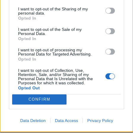
KEDVES OLVASÓNK!
I want to opt-out of the Sharing of my
personal data.
A keresett cikk a portfolio.hu hírarchívumához
Opted In
tartozik, melynek olvasása előfizetéses
I want to opt-out of the Sale of my
regisztrációhoz kötött.
Personal Data.
Opted In
Az előfizetés a következőket tartalmazza:
I want to opt-out of processing my
Portfolio.hu teljes cikkarchívum
Personal Data for Targeted Advertising.
Kötéslisták: BÉT elmúlt 2 év napon belüli
Opted In
kötéslistái
I want to opt-out of Collection, Use,
Retention, Sale, and/or Sharing of my
Personal Data that Is Unrelated with the
Előfizetés
Purposes for which it was collected.
Opted Out
CONFIRM
MÁR ELŐFIZETŐNK VAGY?
BEJELENTKEZÉS
Data Deletion
Data Access
Privacy Policy