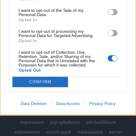
Az előfizetés a következőket tartalmazza:
I want to opt-out of the Sale of my
Portfolio.hu teljes cikkarchívum
Personal Data.
Opted In
Kötéslisták: BÉT elmúlt 2 év napon belüli
kötéslistái
I want to opt-out of processing my
Personal Data for Targeted Advertising.
Opted In
Előfizetés
I want to opt-out of Collection, Use,
Retention, Sale, and/or Sharing of my
Personal Data that Is Unrelated with the
MÁR ELŐFIZETŐNK VAGY?
BEJELENTKEZÉS
Purposes for which it was collected.
Opted Out
CONFIRM
Data Deletion
Data Access
Privacy Policy
© 2026 Portfolio
impresszum
jogi nyilatkozat
süti beállítások
adatvédelem
szerzői jogok
médiaajánlat
karrier