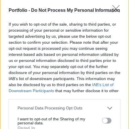
meg az új típusú koronavírus okozta betegségben.
Portfolio -
Do Not Process My Personal Information
Ez azt jelenti, hogy az elmúlt 24 órában 917
halálesetről érkezett bejelentés a hatóságokhoz.
If you wish to opt-out of the sale, sharing to third parties, or
processing of your personal or sensitive information for
A halálos áldozatok napi száma mindazonáltal csökkent:
targeted advertising by us, please use the below opt-out
az egy nappal korábbi tájékoztatásban 980 haláleset
section to confirm your selection. Please note that after your
szerepelt. Ez volt a legmagasabb napi halálozási
opt-out request is processed you may continue seeing
statisztika a nagy-britanniai adatok rendszeres közlésének
interest-based ads based on personal information utilized by
kezdete óta, és meghaladta a SARS-CoV-2 nevű vírus
us or personal information disclosed to third parties prior to
okozta Covid-19 járvány két kontinentális góca,
your opt-out. You may separately opt-out of the further
disclosure of your personal information by third parties on the
Olaszország és Spanyolország által jelentett eddigi
IAB’s list of downstream participants. This information may
legmagasabb...
also be disclosed by us to third parties on the
IAB’s List of
Downstream Participants
that may further disclose it to other
third parties.
KEDVES OLVASÓNK!
Personal Data Processing Opt Outs
A keresett cikk a portfolio.hu hírarchívumához
tartozik, melynek olvasása előfizetéses
I want to opt-out of the Sharing of my
personal data.
regisztrációhoz kötött.
Opted In