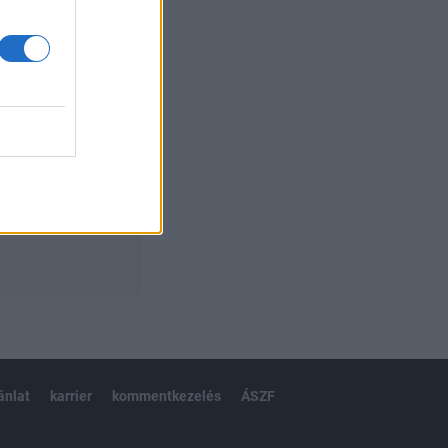
izetéses
ánlat
karrier
kommentkezelés
ÁSZF