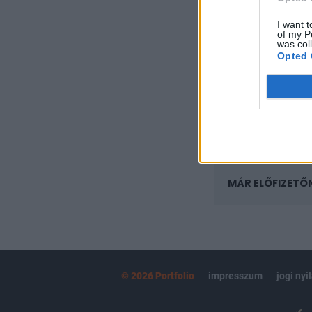
A keresett cikk 
regisztrációhoz k
I want t
of my P
was col
Az előfizetés a k
Opted 
Portfolio.hu
Kötéslisták:
kötéslistái
MÁR ELŐFIZETŐ
© 2026 Portfolio
impresszum
jogi nyi