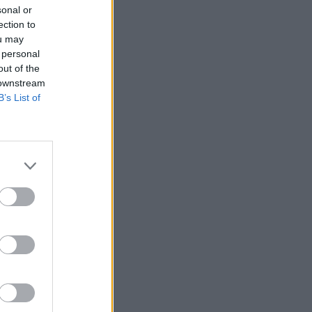
sonal or
ection to
ou may
 personal
out of the
 downstream
egyesítő
B’s List of
mányrendelet. Ez
shozó szervek
ésére
nyéből.
zó rendelkezéseit
m akadályozott a
 és a már