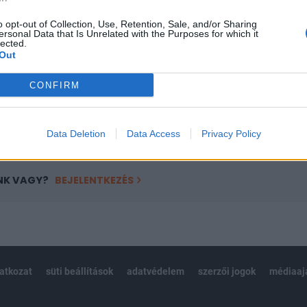
a portfolio.hu hírarchívumához tartozik, melynek olvasása előf
ötött.
o opt-out of Collection, Use, Retention, Sale, and/or Sharing
ersonal Data that Is Unrelated with the Purposes for which it
lected.
övetkezőket tartalmazza:
Out
 teljes cikkarchívum
 BÉT elmúlt 2 év napon belüli
CONFIRM
Előfizetés
Data Deletion
Data Access
Privacy Policy
NK VAGY?
BEJELENTKEZÉS
latkozat
süti beállítások
adatvédelem
szerzői jogok
médiaaj