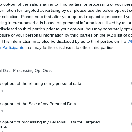
to opt-out of the sale, sharing to third parties, or processing of your per
formation for targeted advertising by us, please use the below opt-out s
r selection. Please note that after your opt-out request is processed y
eing interest-based ads based on personal information utilized by us or
disclosed to third parties prior to your opt-out. You may separately opt-
losure of your personal information by third parties on the IAB’s list of
gjelent a veszélyhelyzet során a személy- és vagyon
. This information may also be disclosed by us to third parties on the
IA
ödésére vonatkozó eltérő rendelkezésekről szóló kor
Participants
that may further disclose it to other third parties.
taggyűlések, közgyűlések megtartására és más dönté
óság, felügyelő-bizottság) veszélyhelyzet alatti működ
pít meg fontos szabályokat - derül ki a Noerr közlemé
l Data Processing Opt Outs
etén Kiemelendő, hogy az új rendelet döntéshozatalra vonatko
o opt-out of the Sharing of my personal data.
, ha az adott döntéshozó szerv a kijárási korlátozás mellett se
In
ozottság esetén viszont a döntéshozó szervet tilos összehívni
 lehet megtartani. Videokonferencia és írásbeli döntéshozatal...
o opt-out of the Sale of my Personal Data.
In
ASÓNK!
to opt-out of processing my Personal Data for Targeted
ing.
In