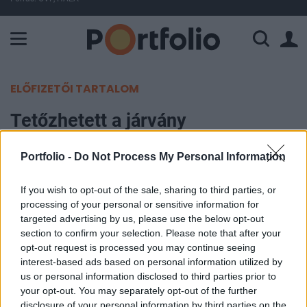
A Paksi Atomerőmű összteljesítménye 226 MW. A Duna vízállá
ELŐFIZETŐI TARTALOM
Tetőzhetett a járvány
Szlovéniában, mérsékelten nő a
Portfolio -
Do Not Process My Personal Information
megbetegedések száma
Horvátországban
If you wish to opt-out of the sale, sharing to third parties, or
processing of your personal or sensitive information for
targeted advertising by us, please use the below opt-out
MTI
section to confirm your selection. Please note that after your
2020. április 12. 15:54
opt-out request is processed you may continue seeing
interest-based ads based on personal information utilized by
Mérsékelt ütemben nőtt Szlovéniában és
us or personal information disclosed to third parties prior to
Horvátországban a koronavírussal fertőzöttek
your opt-out. You may separately opt-out of the further
disclosure of your personal information by third parties on the