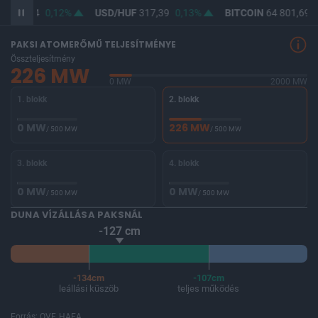
F
365,84
0,12%
USD/HUF
317,39
0,13%
BITCOIN
64 801,69
0
PAKSI ATOMERŐMŰ TELJESÍTMÉNYE
Összteljesítmény
226 MW
0 MW
2000 MW
1. blokk
2. blokk
0 MW
226 MW
/ 500 MW
/ 500 MW
3. blokk
4. blokk
0 MW
0 MW
/ 500 MW
/ 500 MW
DUNA VÍZÁLLÁSA PAKSNÁL
-127 cm
-134cm
-107cm
leállási küszöb
teljes működés
Forrás: OVF, HAEA