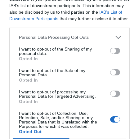
száma; mindkét országban szigorúan lépnek fel a
IAB’s list of downstream participants. This information may
hatóságok a korlátozások megszegőivel szemben.
also be disclosed by us to third parties on the
IAB’s List of
Downstream Participants
that may further disclose it to other
Szlovéniában a hivatalos közlés szerint egy nap alatt 17-tel
third parties.
1205-re emelkedett a koronavírussal igazoltan fertőzöttek
száma. Eddig 53-an haltak meg a járvány következtében,
Personal Data Processing Opt Outs
hárommal többen, mint egy nappal korábban. A járvány
I want to opt-out of the Sharing of my
megjelenése óta 34 851 koronavírustesztet végeztek az
personal data.
Opted In
országban, a diagnosztizált betegek közül 35-öt ápolnak
intenzív osztályon. Az első fertőzés...
I want to opt-out of the Sale of my
Personal Data.
Opted In
KEDVES OLVASÓNK!
I want to opt-out of processing my
Personal Data for Targeted Advertising.
A keresett cikk a portfolio.hu hírarchívumához
Opted In
tartozik, melynek olvasása előfizetéses
I want to opt-out of Collection, Use,
regisztrációhoz kötött.
Retention, Sale, and/or Sharing of my
Personal Data that Is Unrelated with the
Az előfizetés a következőket tartalmazza:
Purposes for which it was collected.
Opted Out
Portfolio.hu teljes cikkarchívum