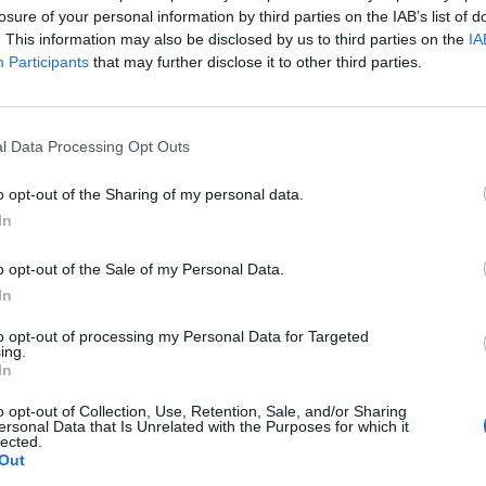
setek száma - közölte az amerikai haditengerészet a we
losure of your personal information by third parties on the IAB’s list of
. This information may also be disclosed by us to third parties on the
IA
Participants
that may further disclose it to other third parties.
int eddig a legénység 92 százalékát vizsgálták meg, és az 550 p
sz tesztje lett negatív. A legénység 3696 tagját már partra tetté
olt a fertőzöttként diagnosztizált tengerészek száma. A Guam
l Data Processing Opt Outs
ügye miatt a héten lemondani kényszerült Thomas Modly...
o opt-out of the Sharing of my personal data.
In
ASÓNK!
a portfolio.hu hírarchívumához tartozik, melynek olvasása előf
o opt-out of the Sale of my Personal Data.
ötött.
In
övetkezőket tartalmazza:
to opt-out of processing my Personal Data for Targeted
ing.
 teljes cikkarchívum
In
 BÉT elmúlt 2 év napon belüli
o opt-out of Collection, Use, Retention, Sale, and/or Sharing
ersonal Data that Is Unrelated with the Purposes for which it
lected.
Out
Előfizetés