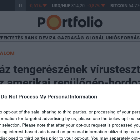
/HUF
363,17
-0,61%
USD/HUF
314,20
-0,87%
BITCOIN
64 770
EFEKTETÉS
BANK
DEVIZA
GAZDASÁG
GLOBÁL
UNIÓS FORRÁ
TALOM
áz tengerészének vírustesztj
az amerikai repülőgép-hordo
-
Do Not Process My Personal Information
to opt-out of the sale, sharing to third parties, or processing of your per
formation for targeted advertising by us, please use the below opt-out s
b 103 tagjának fertőzöttségét mutatták ki a koronavír
r selection. Please note that after your opt-out request is processed y
lt repülőgép-hordozó fedélzetén, s ezzel 550-re emel
eing interest-based ads based on personal information utilized by us or
disclosed to third parties prior to your opt-out. You may separately opt-