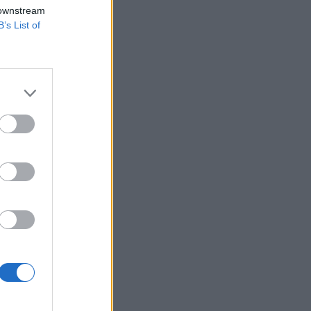
boldalán
 downstream
B’s List of
ozitív eredmény
k. Két nappal
nál állomásozó
izetéses