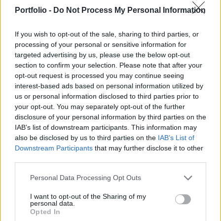
és legnagyobb szereplői ugyanis egy nap
Portfolio -
Do Not Process My Personal Information
jelentették be, mikor indul újra a termelésük az
átmeneti szünet után.
If you wish to opt-out of the sale, sharing to third parties, or
processing of your personal or sensitive information for
Portfolio-MAGE Járműipar 2020Minden a hazai
targeted advertising by us, please use the below opt-out
járműiparról, új időpontban, június 9-én jön a Portfolio-
section to confirm your selection. Please note that after your
MAGE Járműipar 2020 konferencia! Itt tud Ön is jelentkezni
opt-out request is processed you may continue seeing
interest-based ads based on personal information utilized by
az eseményre:Információ és jelentkezés Sorozatban tették
us or personal information disclosed to third parties prior to
a fontos bejelentéseket a Magyarországon komoly
your opt-out. You may separately opt-out of the further
gyártókapacitással rendelkező vállalatok a húsvéti hosszú
disclosure of your personal information by third parties on the
hétvége utáni első munkanapon. Van, amelyik...
IAB’s list of downstream participants. This information may
also be disclosed by us to third parties on the
IAB’s List of
Downstream Participants
that may further disclose it to other
KEDVES OLVASÓNK!
third parties.
A keresett cikk a portfolio.hu hírarchívumához
Personal Data Processing Opt Outs
tartozik, melynek olvasása előfizetéses
regisztrációhoz kötött.
I want to opt-out of the Sharing of my
personal data.
Opted In
Az előfizetés a következőket tartalmazza: