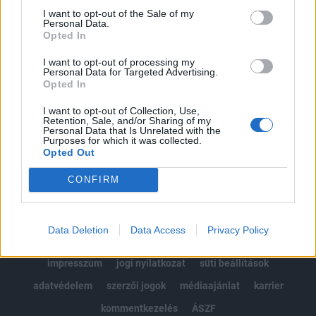
Portfolio.hu teljes cikkarchívum
I want to opt-out of the Sale of my
Personal Data.
Kötéslisták: BÉT elmúlt 2 év napon belüli
Opted In
kötéslistái
I want to opt-out of processing my
Personal Data for Targeted Advertising.
Előfizetés
Opted In
I want to opt-out of Collection, Use,
Retention, Sale, and/or Sharing of my
MÁR ELŐFIZETŐNK VAGY?
BEJELENTKEZÉS
Personal Data that Is Unrelated with the
Purposes for which it was collected.
Opted Out
CONFIRM
Data Deletion
Data Access
Privacy Policy
© 2026 Portfolio
impresszum
jogi nyilatkozat
süti beállítások
adatvédelem
szerzői jogok
médiaajánlat
karrier
kommentkezelés
ÁSZF