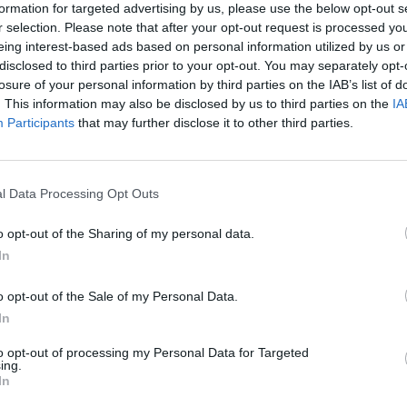
s csomaggal mentik meg az
formation for targeted advertising by us, please use the below opt-out s
r selection. Please note that after your opt-out request is processed y
et
eing interest-based ads based on personal information utilized by us or
disclosed to third parties prior to your opt-out. You may separately opt-
losure of your personal information by third parties on the IAB’s list of
. This information may also be disclosed by us to third parties on the
IA
Participants
that may further disclose it to other third parties.
lag hagyta jóvá péntekre virradóra a lengyel szejm 
l Data Processing Opt Outs
fogadott gazdaságmentő csomag kibővítését, az eredet
vezethez fűzött szenátusi módosítójavaslatok egy rés
o opt-out of the Sharing of my personal data.
In
láírására váró új intézkedések szerint egyebek között három hó
bb 49 személyt foglalkoztató cégeket a tb-járulék felének befizeté
o opt-out of the Sale of my Personal Data.
ra terjesztik ki az egyéni vállalkozók elmaradt bevételeit pótló
In
tást, és támogatást adnak a karanténba helyezett...
to opt-out of processing my Personal Data for Targeted
ing.
In
ASÓNK!