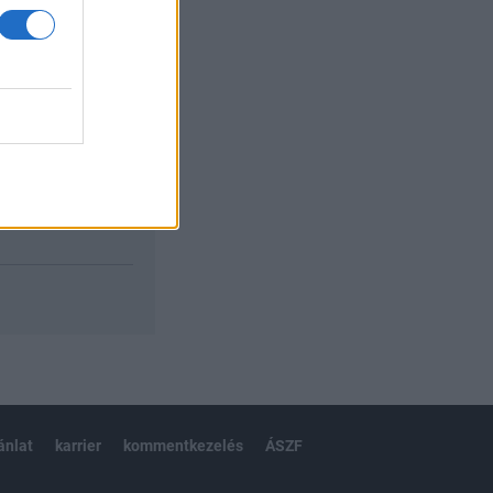
izetéses
ánlat
karrier
kommentkezelés
ÁSZF