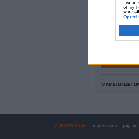
I want t
A keresett cikk 
of my P
regisztrációhoz k
was col
Opted 
Az előfizetés a k
Portfolio.hu
Kötéslisták:
kötéslistái
MÁR ELŐFIZETŐ
© 2026 Portfolio
impresszum
jogi nyi