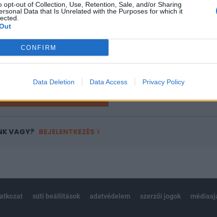
o opt-out of Collection, Use, Retention, Sale, and/or Sharing
a portfolio.hu hírarchívumához tartozik, melynek olvasása előf
ersonal Data that Is Unrelated with the Purposes for which it
ötött.
lected.
Out
övetkezőket tartalmazza:
 teljes cikkarchívum
CONFIRM
 BÉT elmúlt 2 év napon belüli
Data Deletion
Data Access
Privacy Policy
Előfizetés
NK VAGY?
BEJELENTKEZÉS
latkozat
süti beállítások
adatvédelem
szerzői jogok
médiaaj