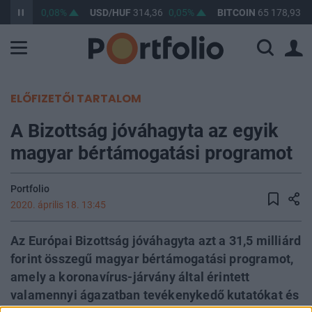
F
363,47
0,08%
USD/HUF
314,36
0,05%
BITCOIN
65 178,93
0
ELŐFIZETŐI TARTALOM
A Bizottság jóváhagyta az egyik
magyar bértámogatási programot
Portfolio
2020. április 18. 13:45
Az Európai Bizottság jóváhagyta azt a 31,5 milliárd
forint összegű magyar bértámogatási programot,
amely a koronavírus-járvány által érintett
valamennyi ágazatban tevékenykedő kutatókat és