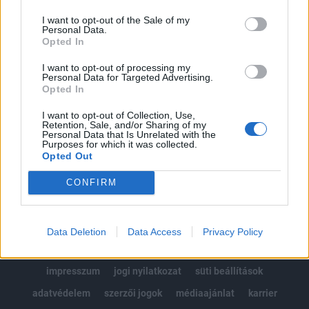
Az előfizetés a következőket tartalmazza:
I want to opt-out of the Sale of my
Portfolio.hu teljes cikkarchívum
Personal Data.
Kötéslisták: BÉT elmúlt 2 év napon belüli
Opted In
kötéslistái
I want to opt-out of processing my
Personal Data for Targeted Advertising.
Opted In
Előfizetés
I want to opt-out of Collection, Use,
Retention, Sale, and/or Sharing of my
Personal Data that Is Unrelated with the
MÁR ELŐFIZETŐNK VAGY?
BEJELENTKEZÉS
Purposes for which it was collected.
Opted Out
CONFIRM
Data Deletion
Data Access
Privacy Policy
© 2026 Portfolio
impresszum
jogi nyilatkozat
süti beállítások
adatvédelem
szerzői jogok
médiaajánlat
karrier