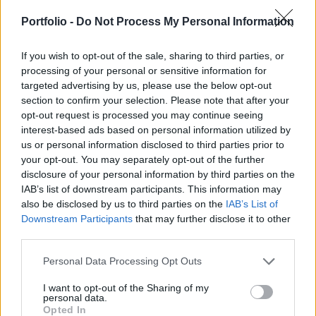
fejlesztőket hivatott segíteni. A támogatási
programot a Bizottság az állami támogatásokra
Portfolio -
Do Not Process My Personal Information
vonatkozóan nemrég elfogadott ideiglenes
keretszabálya alapján hagyta jóvá.
If you wish to opt-out of the sale, sharing to third parties, or
processing of your personal or sensitive information for
targeted advertising by us, please use the below opt-out
Margrethe Vestager, az Európai Bizottság versenypolitikáért
section to confirm your selection. Please note that after your
felelős ügyvezető alelnöke így nyilatkozott: „A jóváhagyott
opt-out request is processed you may continue seeing
magyar program támogatást nyújt a kutatóknak és a
interest-based ads based on personal information utilized by
vállalkozásoknak ahhoz, hogy a koronavírus-járvány alatt
us or personal information disclosed to third parties prior to
és után is folytathassák kutatási és fejlesztési
your opt-out. You may separately opt-out of the further
tevékenységeiket. A munkahelyek fenntartása az innovatív
disclosure of your personal information by third parties on the
ágazatokban rendkívül fontos...
IAB’s list of downstream participants. This information may
also be disclosed by us to third parties on the
IAB’s List of
Downstream Participants
that may further disclose it to other
KEDVES OLVASÓNK!
third parties.
A keresett cikk a portfolio.hu hírarchívumához
Personal Data Processing Opt Outs
tartozik, melynek olvasása előfizetéses
I want to opt-out of the Sharing of my
regisztrációhoz kötött.
personal data.
Opted In