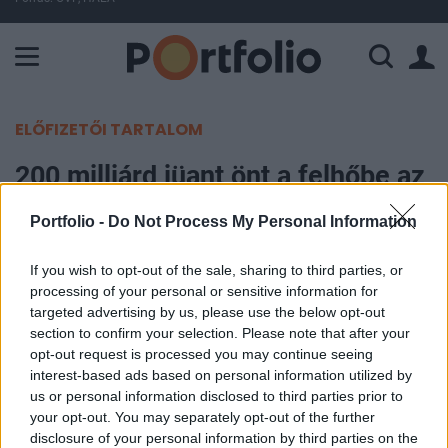
A Paksi Atomerőmű összteljesítménye 226 MW. A Duna vízállá
ELŐFIZETŐI TARTALOM
200 milliárd jüant önt a felhőbe az
Alibaba
Portfolio -
Do Not Process My Personal Information
Portfolio
If you wish to opt-out of the sale, sharing to third parties, or
2020. április 20. 08:51
processing of your personal or sensitive information for
targeted advertising by us, please use the below opt-out
200 milliárd jüant fektetne a felhőüzletágába az
section to confirm your selection. Please note that after your
opt-out request is processed you may continue seeing
Alibaba, Kína egyik legnagyobb technológiai
interest-based ads based on personal information utilized by
vállalata, ezzel erősítene egy olyan piacon, melyet
us or personal information disclosed to third parties prior to
most főleg az Amazon és a Microsoft, két
your opt-out. You may separately opt-out of the further
amerikai cég uralnak – írja a CNBC.
disclosure of your personal information by third parties on the