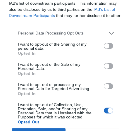
IAB’s list of downstream participants. This information may
also be disclosed by us to third parties on the
IAB’s List of
A pénzt elsősorban infrastruktúra- és
Downstream Participants
that may further disclose it to other
technológiafejlesztésre fordítják majd. Az Alibaba
third parties.
közleményében kiemelte, hogy a koronavírus felnagyítja a
digitális technológiák fontosságát. Jelenleg a felhőágazat
Personal Data Processing Opt Outs
az Alibaba bevételeinek alig 7%-át szállítja, de a
I want to opt-out of the Sharing of my
vezérigazgató, Daniel Zsang szerint hamarosan
personal data.
„elsődleges üzletág” lehet a vállalaton belül a
Opted In
felhőfejlesztés....
I want to opt-out of the Sale of my
Personal Data.
Opted In
KEDVES OLVASÓNK!
I want to opt-out of processing my
A keresett cikk a portfolio.hu hírarchívumához
Personal Data for Targeted Advertising.
Opted In
tartozik, melynek olvasása előfizetéses
regisztrációhoz kötött.
I want to opt-out of Collection, Use,
Retention, Sale, and/or Sharing of my
Personal Data that Is Unrelated with the
Az előfizetés a következőket tartalmazza:
Purposes for which it was collected.
Portfolio.hu teljes cikkarchívum
Opted Out
Kötéslisták: BÉT elmúlt 2 év napon belüli