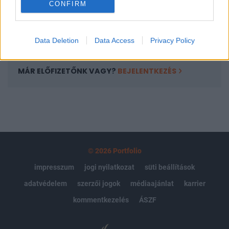
CONFIRM
kötéslistái
Előfizetés
Data Deletion
Data Access
Privacy Policy
MÁR ELŐFIZETŐNK VAGY?
BEJELENTKEZÉS
© 2026 Portfolio
impresszum
jogi nyilatkozat
süti beállítások
adatvédelem
szerzői jogok
médiaajánlat
karrier
kommentkezelés
ÁSZF