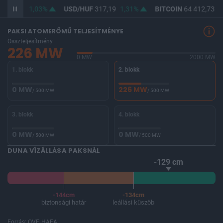
F
365,45
1,03%
USD/HUF
317,19
1,31%
BITCOIN
64 412,73
-
PAKSI ATOMERŐMŰ TELJESÍTMÉNYE
Összteljesítmény
226 MW
0 MW
2000 MW
1. blokk
2. blokk
0 MW
226 MW
/ 500 MW
/ 500 MW
3. blokk
4. blokk
0 MW
0 MW
/ 500 MW
/ 500 MW
DUNA VÍZÁLLÁSA PAKSNÁL
-129 cm
-144cm
-134cm
biztonsági határ
leállási küszöb
Forrás: OVF, HAEA