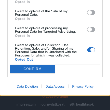
regisztrációhoz kötött.
Opted In
Az előfizetés a következőket tartalmazza:
I want to opt-out of the Sale of my
Personal Data.
Portfolio.hu teljes cikkarchívum
Opted In
Kötéslisták: BÉT elmúlt 2 év napon belüli
kötéslistái
I want to opt-out of processing my
Personal Data for Targeted Advertising.
Opted In
Előfizetés
I want to opt-out of Collection, Use,
Retention, Sale, and/or Sharing of my
Personal Data that Is Unrelated with the
Purposes for which it was collected.
MÁR ELŐFIZETŐNK VAGY?
BEJELENTKEZÉS
Opted Out
CONFIRM
Data Deletion
Data Access
Privacy Policy
© 2026 Portfolio
impresszum
jogi nyilatkozat
süti beállítások