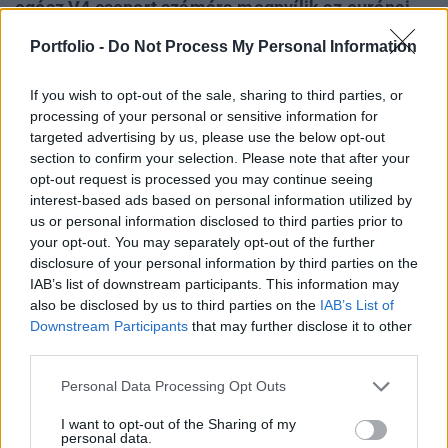
egész V4 csoport számára megnyílik az európai
kistigrissé válás történelmi szakasza - szögezi le
Portfolio -
Do Not Process My Personal Information
a növekedés.hu-n hétfőn megjelent legfrissebb
írásában Matolcsy György, a Magyar Nemzeti
If you wish to opt-out of the sale, sharing to third parties, or
Bank (MNB) elnöke.
processing of your personal or sensitive information for
targeted advertising by us, please use the below opt-out
Matolcsy György szerint a mostani válság után új magyar
section to confirm your selection. Please note that after your
jövőképre lesz szükség. Az elmúlt hónapok
opt-out request is processed you may continue seeing
interest-based ads based on personal information utilized by
világjárványából és annak kezeléséből egy alapvető
us or personal information disclosed to third parties prior to
következtetést a jegybankelnök máris levonhatónak tart,
your opt-out. You may separately opt-out of the further
számára úgy tűnik, hogy Kelet-Ázsia jobban vizsgázik, mint
disclosure of your personal information by third parties on the
a fejlett nyugati államok, az Európai Unió északi és keleti
IAB’s list of downstream participants. This information may
tagállamai pedig jobban kezelik az összetett...
also be disclosed by us to third parties on the
IAB’s List of
Downstream Participants
that may further disclose it to other
third parties.
KEDVES OLVASÓNK!
Personal Data Processing Opt Outs
A keresett cikk a portfolio.hu hírarchívumához
I want to opt-out of the Sharing of my
tartozik, melynek olvasása előfizetéses
personal data.