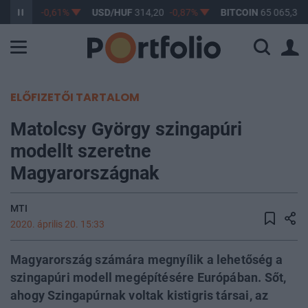
F
363,17
-0,61%
USD/HUF
314,20
-0,87%
BITCOIN
65 065,34
ELŐFIZETŐI TARTALOM
Matolcsy György szingapúri
modellt szeretne
Magyarországnak
MTI
2020. április 20. 15:33
Magyarország számára megnyílik a lehetőség a
szingapúri modell megépítésére Európában. Sőt,
ahogy Szingapúrnak voltak kistigris társai, az