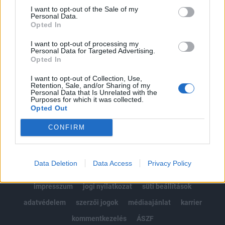
Portfolio.hu teljes cikkarchívum
I want to opt-out of the Sale of my
Personal Data.
Kötéslisták: BÉT elmúlt 2 év napon belüli
Opted In
kötéslistái
I want to opt-out of processing my
Personal Data for Targeted Advertising.
Előfizetés
Opted In
I want to opt-out of Collection, Use,
Retention, Sale, and/or Sharing of my
MÁR ELŐFIZETŐNK VAGY?
BEJELENTKEZÉS
Personal Data that Is Unrelated with the
Purposes for which it was collected.
Opted Out
CONFIRM
Data Deletion
Data Access
Privacy Policy
© 2026 Portfolio
impresszum
jogi nyilatkozat
süti beállítások
adatvédelem
szerzői jogok
médiaajánlat
karrier
kommentkezelés
ÁSZF