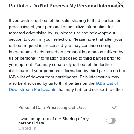
tájékoztatta az MTI-t Havasi Bertalan, a
Portfolio -
Do Not Process My Personal Information
miniszterelnök sajtófőnöke.
If you wish to opt-out of the sale, sharing to third parties, or
A megbeszélés témája a koronavírus-járvány miatt
processing of your personal or sensitive information for
kialakult gazdasági világválság volt. Orbán Viktor
targeted advertising by us, please use the below opt-out
részletesen tájékoztatta az EBRD elnökét a magyar
section to confirm your selection. Please note that after your
gazdaságvédelmi akciótervről - közölte Havasi Bertalan,
opt-out request is processed you may continue seeing
hozzátéve: Sir Suma Chakrabarti elmondása szerint az
interest-based ads based on personal information utilized by
us or personal information disclosed to third parties prior to
EBRD folyamatosan kapcsolatban áll a Magyarországon is
your opt-out. You may separately opt-out of the further
érdekeltségekkel rendelkező bankokkal, és a
disclosure of your personal information by third parties on the
visszajelzéseik...
IAB’s list of downstream participants. This information may
also be disclosed by us to third parties on the
IAB’s List of
Downstream Participants
that may further disclose it to other
KEDVES OLVASÓNK!
third parties.
A keresett cikk a portfolio.hu hírarchívumához
Personal Data Processing Opt Outs
tartozik, melynek olvasása előfizetéses
regisztrációhoz kötött.
I want to opt-out of the Sharing of my
personal data.
Opted In
Az előfizetés a következőket tartalmazza: