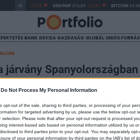
/HUF
364,54
-0,24%
USD/HUF
316,04
-0,29%
BITCOIN
64 982
EFEKTETÉS
BANK
DEVIZA
GAZDASÁG
GLOBÁL
UNIÓS FORRÁ
TALOM
a járvány Spanyolországban
-
Do Not Process My Personal Information
to opt-out of the sale, sharing to third parties, or processing of your per
 az új típusú koronavírussal fertőzöttek száma 4211-g
formation for targeted advertising by us, please use the below opt-out s
el, míg a gyógyultaké 3401-gyel emelkedett az elmúlt 
r selection. Please note that after your opt-out request is processed y
eing interest-based ads based on personal information utilized by us or
 stagnálását mutatják - derült ki a spanyol egészségü
disclosed to third parties prior to your opt-out. You may separately opt-
ből.
losure of your personal information by third parties on the IAB’s list of