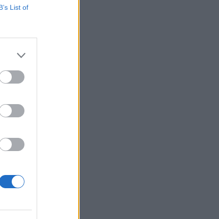
B’s List of
k, kedden 3968,
spanyol
ótájékoztatóján
izetéses