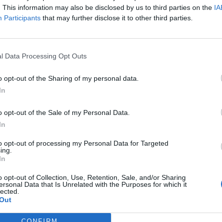
. This information may also be disclosed by us to third parties on the
IA
gban 208 389 koronavírusos esetet szűrtek ki eddig a vizsgálato
Participants
that may further disclose it to other third parties.
 szervezetében mutatták ki a koronavírust. Fernando Simón, a 
ási és vészhelyzeti koordinációs központ igazgatója online sajt
 esetszám 2,1 százalékkal nőtt, és az új fertőzöttek mintegy...
l Data Processing Opt Outs
o opt-out of the Sharing of my personal data.
ASÓNK!
In
a portfolio.hu hírarchívumához tartozik, melynek olvasása előf
ötött.
o opt-out of the Sale of my Personal Data.
In
övetkezőket tartalmazza:
 teljes cikkarchívum
to opt-out of processing my Personal Data for Targeted
ing.
 BÉT elmúlt 2 év napon belüli
In
o opt-out of Collection, Use, Retention, Sale, and/or Sharing
ersonal Data that Is Unrelated with the Purposes for which it
lected.
Előfizetés
Out
CONFIRM