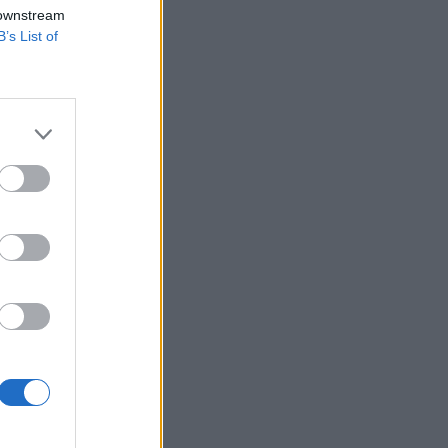
vírus okozta
 downstream
B’s List of
r beszerzési
elmérése szerint a
szerzésimenedzser-
izetéses