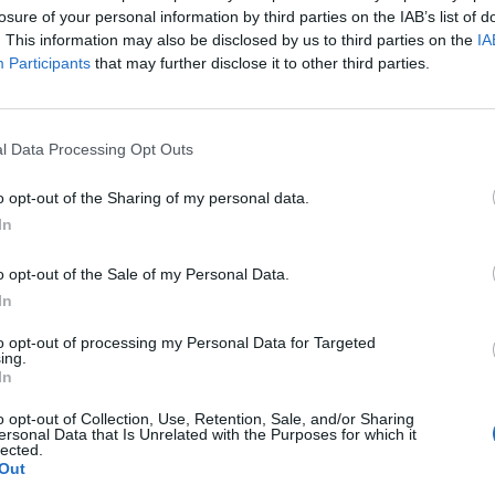
desésszerű zuhanás közvetlenül köthető az új korona
losure of your personal information by third parties on the IAB’s list of
i hatásaihoz.
. This information may also be disclosed by us to third parties on the
IA
Participants
that may further disclose it to other third parties.
yi-gazdasági adatszolgáltató csoport és a brit vállalati szekto
ézet (Chartered Institute of Procurement & Supply, CIPS) közös f
és a szolgáltatási szektor szezonálisan kiigazított kompozit be
l Data Processing Opt Outs
ban 12,9-re esett a múlt hónapban mért 36,0-ról. Az...
o opt-out of the Sharing of my personal data.
In
ASÓNK!
a portfolio.hu hírarchívumához tartozik, melynek olvasása előf
o opt-out of the Sale of my Personal Data.
ötött.
In
övetkezőket tartalmazza:
to opt-out of processing my Personal Data for Targeted
ing.
 teljes cikkarchívum
In
 BÉT elmúlt 2 év napon belüli
o opt-out of Collection, Use, Retention, Sale, and/or Sharing
ersonal Data that Is Unrelated with the Purposes for which it
lected.
Out
Előfizetés