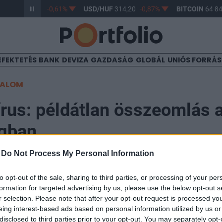
R/HUF
363,17
-0,61%
USD/HUF
314,20
-0,87%
BITCOIN
64 84
EFEKTETÉS
BANK
DEVIZA
GAZDASÁG
GLOBÁL
UNIÓS FORRÁ
TALOM
rus: példátlan összeomlás a
gban
-
Do Not Process My Personal Information
to opt-out of the sale, sharing to third parties, or processing of your per
formation for targeted advertising by us, please use the below opt-out s
teljesítményének példátlan visszaesését jelzik a csütö
r selection. Please note that after your opt-out request is processed y
etes aktivitási mérőszámok. A borúlátó elemzői várako
eing interest-based ads based on personal information utilized by us or
disclosed to third parties prior to your opt-out. You may separately opt-