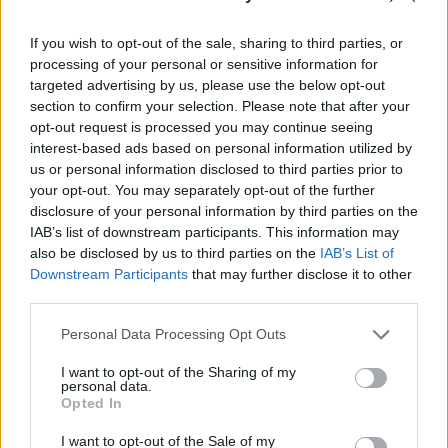
fertőzöttek száma, és egy nap alatt 10 újabb
halálos áldozatot követelt a vírus, köztük egy 37
If you wish to opt-out of the sale, sharing to third parties, or
processing of your personal or sensitive information for
éves nő is elhunyt.
targeted advertising by us, please use the below opt-out
section to confirm your selection. Please note that after your
Tegnap reggel óta 57 újabb magyar állampolgárnál
opt-out request is processed you may continue seeing
mutatták ki az új koronavírus-fertőzést (COVID-19), ezzel
interest-based ads based on personal information utilized by
2500 főre nőtt a hazánkban beazonosított fertőzöttek
us or personal information disclosed to third parties prior to
száma. Elhunyt újabb 10 beteg, ezzel 272 főre emelkedett
your opt-out. You may separately opt-out of the further
az elhunytak száma. Az elmúlt 24 óra áldozatai továbbra is
disclosure of your personal information by third parties on the
főként idősek, krónikus betegségekkel, hatvan év felettiek,
IAB’s list of downstream participants. This information may
also be disclosed by us to third parties on the
IAB’s List of
de van egy 37 éves áldozat is. A...
Downstream Participants
that may further disclose it to other
third parties.
KEDVES OLVASÓNK!
Personal Data Processing Opt Outs
A keresett cikk a portfolio.hu hírarchívumához
I want to opt-out of the Sharing of my
tartozik, melynek olvasása előfizetéses
personal data.
Opted In
regisztrációhoz kötött.
I want to opt-out of the Sale of my
Az előfizetés a következőket tartalmazza: