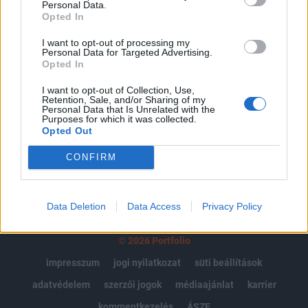
Personal Data.
Portfolio.hu teljes cikkarchívum
Opted In
Kötéslisták: BÉT elmúlt 2 év napon belüli
I want to opt-out of processing my
kötéslistái
Personal Data for Targeted Advertising.
Opted In
Előfizetés
I want to opt-out of Collection, Use,
Retention, Sale, and/or Sharing of my
Personal Data that Is Unrelated with the
Purposes for which it was collected.
Opted Out
MÁR ELŐFIZETŐNK VAGY?
BEJELENTKEZÉS
CONFIRM
Data Deletion
Data Access
Privacy Policy
© 2026 Portfolio
impresszum
jogi nyilatkozat
süti beállítások
adatvédelem
szerzői jogok
médiaajánlat
karrier
kommentkezelés
ÁSZF