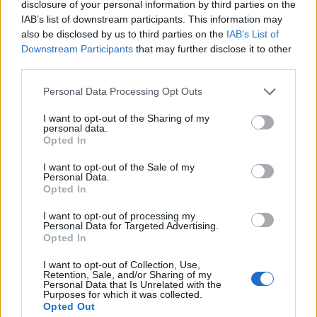
disclosure of your personal information by third parties on the
távolságtartási szabályok megsértése miatt.
IAB’s list of downstream participants. This information may
also be disclosed by us to third parties on the
IAB’s List of
A hatóságok figyelmeztették azt a több száz embert, aki a
Downstream Participants
that may further disclose it to other
Cityplaza bevásárlóközpontnál gyűlt össze, hogy
third parties.
akciójukkal megsértik a csoportosulásokra vonatkozó
Personal Data Processing Opt Outs
tilalmat, és emiatt akár pénzbírságra is számíthatnak.
Hongkongban még nem lazítottak a kijárási
I want to opt-out of the Sharing of my
personal data.
korlátozásokon, bár az új koronavírus-fertőzöttek
Opted In
számának napi emelkedése egy ideje már csak egy
számjegyű...
I want to opt-out of the Sale of my
Personal Data.
Opted In
KEDVES OLVASÓNK!
I want to opt-out of processing my
Personal Data for Targeted Advertising.
A keresett cikk a portfolio.hu hírarchívumához
Opted In
tartozik, melynek olvasása előfizetéses
I want to opt-out of Collection, Use,
regisztrációhoz kötött.
Retention, Sale, and/or Sharing of my
Personal Data that Is Unrelated with the
Purposes for which it was collected.
Az előfizetés a következőket tartalmazza:
Opted Out
Portfolio.hu teljes cikkarchívum