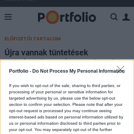
A Paksi Atomerőmű összteljesítménye 225 MW. A Duna vízállá
ELŐFIZETŐI TARTALOM
Újra vannak tüntetések
Hongkongban, a koronavírus óta
először
Portfolio -
Do Not Process My Personal Information
If you wish to opt-out of the sale, sharing to third parties, or
MTI
processing of your personal or sensitive information for
2020. április 26. 20:45
targeted advertising by us, please use the below opt-out
section to confirm your selection. Please note that after your
A koronavírus-járvány kirobbanása óta első
opt-out request is processed you may continue seeing
alkalommal vonultak az utcára vasárnap
interest-based ads based on personal information utilized by
us or personal information disclosed to third parties prior to
Hongkongban kormányellenes demonstrálók, a
your opt-out. You may separately opt-out of the further
rendőrség több tüntetővel szemben fellépett a