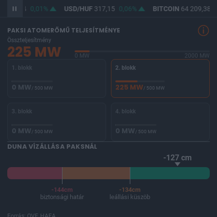
F
365,44
0,01%
USD/HUF
317,15
0,06%
BITCOIN
64 209,38
-
PAKSI ATOMERŐMŰ TELJESÍTMÉNYE
Összteljesítmény
225 MW
0 MW
2000 MW
1. blokk
2. blokk
0 MW
225 MW
/ 500 MW
/ 500 MW
3. blokk
4. blokk
0 MW
0 MW
/ 500 MW
/ 500 MW
DUNA VÍZÁLLÁSA PAKSNÁL
-127 cm
-144cm
-134cm
biztonsági határ
leállási küszöb
Forrás: OVF, HAEA