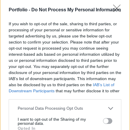
mondta kedden Donald Trump. Az elnök szavai
pikánsak, hiszen szerdán jelenik meg az első
Portfolio -
Do Not Process My Personal Information
negyedéves adat, ami várhatóan komoly
If you wish to opt-out of the sale, sharing to third parties, or
visszaesésről árulkodik.
processing of your personal or sensitive information for
targeted advertising by us, please use the below opt-out
Az amerikai elnök szerint az első és a második negyedév
section to confirm your selection. Please note that after your
várható visszaesése után a harmadik negyedév már az
opt-out request is processed you may continue seeing
átmenetről fog szólni az amerikai gazdaságban, majd a
interest-based ads based on personal information utilized by
negyedik negyedévtől erőteljes növekedés indulhat, ami
us or personal information disclosed to third parties prior to
2021-ben is kitarthat. Az amerikai hatóságok szerdán
your opt-out. You may separately opt-out of the further
közlik az első negyedéves GDP becslését, az elemzők
disclosure of your personal information by third parties on the
IAB’s list of downstream participants. This information may
szerint a tavalyi 2% körüli növekedés után 4%-os...
also be disclosed by us to third parties on the
IAB’s List of
Downstream Participants
that may further disclose it to other
third parties.
KEDVES OLVASÓNK!
A keresett cikk a portfolio.hu hírarchívumához
Personal Data Processing Opt Outs
tartozik, melynek olvasása előfizetéses
I want to opt-out of the Sharing of my
regisztrációhoz kötött.
personal data.
Opted In