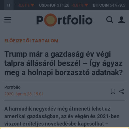
F
363,17
-0,61%
USD/HUF
314,20
-0,87%
BITCOIN
64 979,59
ELŐFIZETŐI TARTALOM
Trump már a gazdaság év végi
talpra állásáról beszél – Így ágyaz
meg a holnapi borzasztó adatnak?
Portfolio
2020. április 28. 19:01
A harmadik negyedév még átmeneti lehet az
amerikai gazdaságban, az év végén és 2021-ben
viszont erőteljes növekedésbe kapcsolhat –