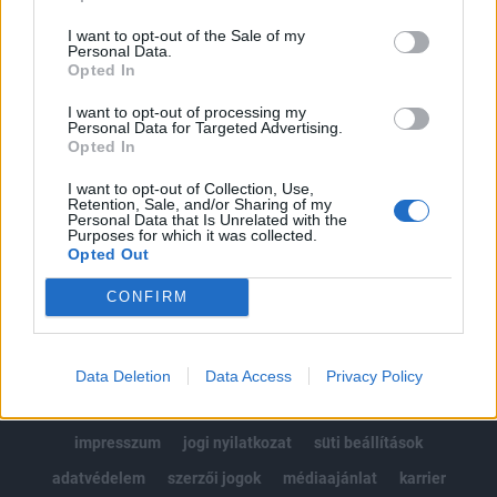
Az előfizetés a következőket tartalmazza:
I want to opt-out of the Sale of my
Portfolio.hu teljes cikkarchívum
Personal Data.
Kötéslisták: BÉT elmúlt 2 év napon belüli
Opted In
kötéslistái
I want to opt-out of processing my
Personal Data for Targeted Advertising.
Opted In
Előfizetés
I want to opt-out of Collection, Use,
Retention, Sale, and/or Sharing of my
Personal Data that Is Unrelated with the
MÁR ELŐFIZETŐNK VAGY?
BEJELENTKEZÉS
Purposes for which it was collected.
Opted Out
CONFIRM
Data Deletion
Data Access
Privacy Policy
© 2026 Portfolio
impresszum
jogi nyilatkozat
süti beállítások
adatvédelem
szerzői jogok
médiaajánlat
karrier