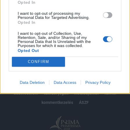
Opted In
Előfizetés
I want to opt-out of processing my
Personal Data for Targeted Advertising.
Opted In
MÁR ELŐFIZETŐNK VAGY?
BEJELENTKEZÉS
I want to opt-out of Collection, Use,
Retention, Sale, and/or Sharing of my
Personal Data that Is Unrelated with the
Purposes for which it was collected.
Opted Out
CONFIRM
© 2026 Portfolio
Data Deletion
Data Access
Privacy Policy
impresszum
jogi nyilatkozat
süti beállítások
adatvédelem
szerzői jogok
médiaajánlat
karrier
kommentkezelés
ÁSZF