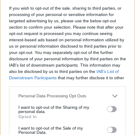
Private Health Forum 2026Új lehetőségek a magyar
If you wish to opt-out of the sale, sharing to third parties, or
egészségügy előtt - De mégis mihez kezd ezzel a
processing of your personal or sensitive information for
magánegészségügyi szektor? Jubileumi konferenciánkon
targeted advertising by us, please use the below opt-out
section to confirm your selection. Please note that after your
kiderül.Információ és jelentkezésEdouard Philippe francia
opt-out request is processed you may continue seeing
miniszterelnök a koronavírus-intézkedésekkel kapcsolatos
interest-based ads based on personal information utilized by
új mérföldköveket ismertette, amelynek során kitért arra,
us or personal information disclosed to third parties prior to
hogy minden adminisztratív régiót az országban...
your opt-out. You may separately opt-out of the further
disclosure of your personal information by third parties on the
IAB’s list of downstream participants. This information may
KEDVES OLVASÓNK!
also be disclosed by us to third parties on the
IAB’s List of
Downstream Participants
that may further disclose it to other
A keresett cikk a portfolio.hu hírarchívumához
third parties.
tartozik, melynek olvasása előfizetéses
regisztrációhoz kötött.
Personal Data Processing Opt Outs
Az előfizetés a következőket tartalmazza:
I want to opt-out of the Sharing of my
personal data.
Portfolio.hu teljes cikkarchívum
Opted In
Kötéslisták: BÉT elmúlt 2 év napon belüli
I want to opt-out of the Sale of my
kötéslistái
Personal Data.