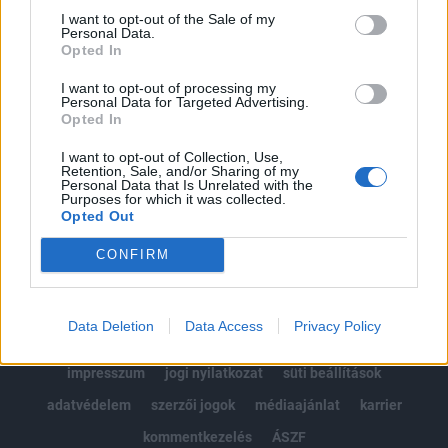
Portfolio.hu teljes cikkarchívum
I want to opt-out of the Sale of my
Personal Data.
Kötéslisták: BÉT elmúlt 2 év napon belüli
Opted In
kötéslistái
I want to opt-out of processing my
Personal Data for Targeted Advertising.
Előfizetés
Opted In
I want to opt-out of Collection, Use,
Retention, Sale, and/or Sharing of my
MÁR ELŐFIZETŐNK VAGY?
BEJELENTKEZÉS
Personal Data that Is Unrelated with the
Purposes for which it was collected.
Opted Out
CONFIRM
Data Deletion
Data Access
Privacy Policy
© 2026 Portfolio
impresszum
jogi nyilatkozat
süti beállítások
adatvédelem
szerzői jogok
médiaajánlat
karrier
kommentkezelés
ÁSZF