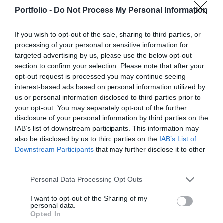
jelentősen a zloty. Az elemzők szerint azonban
Portfolio -
Do Not Process My Personal Information
később még visszaüthet a mostani lépés, amit a
piac egyelőre félreértelmezhet.
If you wish to opt-out of the sale, sharing to third parties, or
processing of your personal or sensitive information for
Meglepetésre 40 bázisponttal 0,1%-ra csökkentette az
targeted advertising by us, please use the below opt-out
alapkamatot csütörtökön a lengyel jegybank, miközben a
section to confirm your selection. Please note that after your
piac tartásra számított. Ezzel párhuzamosan a teljes
opt-out request is processed you may continue seeing
interest-based ads based on personal information utilized by
kamatfolyosót lejjebb tolták, a lombard kamatot 1%-ról
us or personal information disclosed to third parties prior to
0,5%-ra, a diszkont rátát pedig 0,55%-ról 0,11 százalékra
your opt-out. You may separately opt-out of the further
csökkentették. A Commerzbank elemzője szerint ezzel
disclosure of your personal information by third parties on the
„technikailag nullára” csökkent a lengyel kamatszint....
IAB’s list of downstream participants. This information may
also be disclosed by us to third parties on the
IAB’s List of
Downstream Participants
that may further disclose it to other
KEDVES OLVASÓNK!
third parties.
A keresett cikk a portfolio.hu hírarchívumához
Personal Data Processing Opt Outs
tartozik, melynek olvasása előfizetéses
regisztrációhoz kötött.
I want to opt-out of the Sharing of my
personal data.
Opted In
Az előfizetés a következőket tartalmazza: