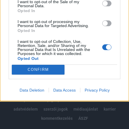
I want to opt-out of the Sale of my
Kötéslisták: BÉT elmúlt 2 év napon belüli
Personal Data.
kötéslistái
Opted In
I want to opt-out of processing my
Előfizetés
Personal Data for Targeted Advertising.
Opted In
I want to opt-out of Collection, Use,
MÁR ELŐFIZETŐNK VAGY?
BEJELENTKEZÉS
Retention, Sale, and/or Sharing of my
Personal Data that Is Unrelated with the
Purposes for which it was collected.
Opted Out
CONFIRM
Data Deletion
Data Access
Privacy Policy
© 2026 Portfolio
impresszum
jogi nyilatkozat
süti beállítások
adatvédelem
szerzői jogok
médiaajánlat
karrier
kommentkezelés
ÁSZF