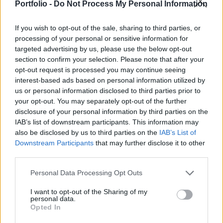
megszakítanak a szervezettel pont egy
Portfolio -
Do Not Process My Personal Information
világjárvány közepette – írja a CNBC.
If you wish to opt-out of the sale, sharing to third parties, or
„Itt vagyunk az általam valaha látott legnagyobb
processing of your personal or sensitive information for
targeted advertising by us, please use the below opt-out
világjárvány kihívása közepén és minden egyes országra
section to confirm your selection. Please note that after your
szükség van ahhoz, hogy együtt dolgozzunk a
opt-out request is processed you may continue seeing
küzdelemben, beleértve az Egyesült Államokat is” –
interest-based ads based on personal information utilized by
mondta David Nabarro WHO-szóvivő a hírcsatornának.
us or personal information disclosed to third parties prior to
Trump elnök még pénteken jelentette be, hogy megszakítja
your opt-out. You may separately opt-out of the further
a kapcsolatot a szervezettel és a nekik szánt támogatást...
disclosure of your personal information by third parties on the
IAB’s list of downstream participants. This information may
also be disclosed by us to third parties on the
IAB’s List of
KEDVES OLVASÓNK!
Downstream Participants
that may further disclose it to other
third parties.
A keresett cikk a portfolio.hu hírarchívumához
tartozik, melynek olvasása előfizetéses
Personal Data Processing Opt Outs
regisztrációhoz kötött.
I want to opt-out of the Sharing of my
personal data.
Az előfizetés a következőket tartalmazza:
Opted In
Portfolio.hu teljes cikkarchívum