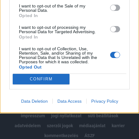
Portfolio.hu teljes cikkarchívum
I want to opt-out of the Sale of my
Personal Data.
Kötéslisták: BÉT elmúlt 2 év napon belüli
Opted In
kötéslistái
I want to opt-out of processing my
Personal Data for Targeted Advertising.
Előfizetés
Opted In
I want to opt-out of Collection, Use,
Retention, Sale, and/or Sharing of my
MÁR ELŐFIZETŐNK VAGY?
BEJELENTKEZÉS
Personal Data that Is Unrelated with the
Purposes for which it was collected.
Opted Out
CONFIRM
Data Deletion
Data Access
Privacy Policy
© 2026 Portfolio
impresszum
jogi nyilatkozat
süti beállítások
adatvédelem
szerzői jogok
médiaajánlat
karrier
kommentkezelés
ÁSZF