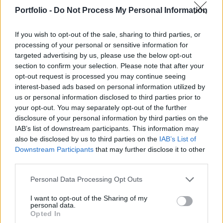
beszerzésimenedzser-indexe előbbi országban
Portfolio -
Do Not Process My Personal Information
28,9 pont, utóbbiban 27,9 pontvolt májusban az
április összeomlás után.
If you wish to opt-out of the sale, sharing to third parties, or
processing of your personal or sensitive information for
Az olasz gazdaság májusban részlegesen újraindult,
targeted advertising by us, please use the below opt-out
minden bizonnyal ennek is köszönhető, hogy az áprilisi
section to confirm your selection. Please note that after your
10,8 után májusban már 28,9 ponton állt a BMI a
opt-out request is processed you may continue seeing
interest-based ads based on personal information utilized by
szolgáltatásoknál. Az elemzők hasonló felpattanást vártak,
us or personal information disclosed to third parties prior to
kicsit még alá is becsülték a hangulat javulását (26,5 volt a
your opt-out. You may separately opt-out of the further
konszenzus). Spanyolországban is hasonlóan alakult a
disclosure of your personal information by third parties on the
szolgáltatószektor BMI-je, az előző havi...
IAB’s list of downstream participants. This information may
also be disclosed by us to third parties on the
IAB’s List of
Downstream Participants
that may further disclose it to other
KEDVES OLVASÓNK!
third parties.
A keresett cikk a portfolio.hu hírarchívumához
Personal Data Processing Opt Outs
tartozik, melynek olvasása előfizetéses
regisztrációhoz kötött.
I want to opt-out of the Sharing of my
personal data.
Opted In
Az előfizetés a következőket tartalmazza: