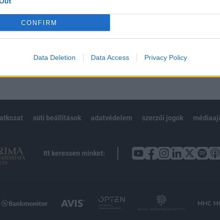
Out
Előfizetés
CONFIRM
NK VAGY?
BEJELENTKEZÉS
Data Deletion
Data Access
Privacy Policy
latkozat
süti beállítások
adatvédelem
szerzői jogok
médiaaj
Itt keressen minket: