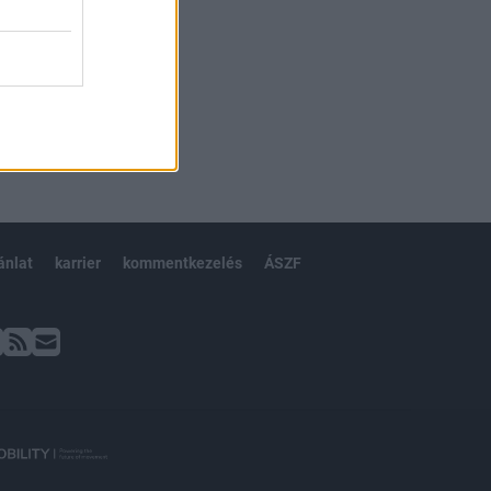
ánlat
karrier
kommentkezelés
ÁSZF