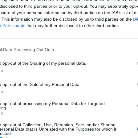
ettin Koca török egészségügyi miniszter Twitter-fiókjá
disclosed to third parties prior to your opt-out. You may separately opt-
y szerint a regisztrált fertőzöttek száma 167 ezer 410-
losure of your personal information by third parties on the IAB’s list of
-én 5138-nál érte el eddigi csúcspontját, május 2-án es
. This information may also be disclosed by us to third parties on the
IA
g ezer alá, kedden 786-on, szerdán pedig 867-en állt.
Participants
that may further disclose it to other third parties.
int az elmúlt napban 21-en vesztették életüket a fertőzés szövőd
záma 4630-ra emelkedett. A keddi adat 22, a szerdai 24 volt. Az
l Data Processing Opt Outs
ei 127-es érték óta lassan ereszkedik, bár két hete inkább a stagn
et már május 20-án is elérte. Az intenzív ápolásra...
o opt-out of the Sharing of my personal data.
In
ASÓNK!
o opt-out of the Sale of my Personal Data.
a portfolio.hu hírarchívumához tartozik, melynek olvasása előf
In
ötött.
to opt-out of processing my Personal Data for Targeted
ing.
övetkezőket tartalmazza:
In
 teljes cikkarchívum
o opt-out of Collection, Use, Retention, Sale, and/or Sharing
 BÉT elmúlt 2 év napon belüli
ersonal Data that Is Unrelated with the Purposes for which it
lected.