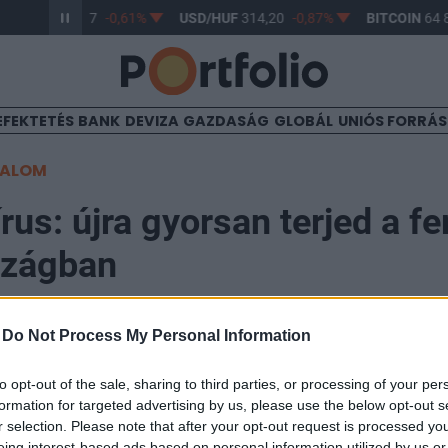
UR/HUF
363,17
-0,61%
USD/HUF
314,20
-0,87%
BITCOIN
64 8
EFEKTETÉS
BANK
DEVIZA
GAZDASÁG
GLOBÁL
UNIÓS FORRÁ
TALOM
rus: újra gyorsan terjed a fe
szágban
-
Do Not Process My Personal Information
to opt-out of the sale, sharing to third parties, or processing of your per
sütörtökön az előző napi 867 után ismét ezerhez közel
formation for targeted advertising by us, please use the below opt-out s
 koronavírus-járvány újonnan igazolt fertőzéses esete
r selection. Please note that after your opt-out request is processed y
eing interest-based ads based on personal information utilized by us or