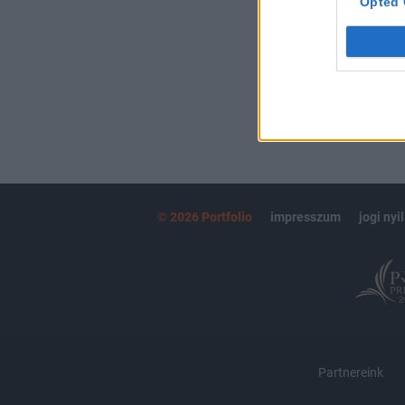
Opted 
MÁR ELŐFIZETŐ
© 2026 Portfolio
impresszum
jogi nyi
Partnereink