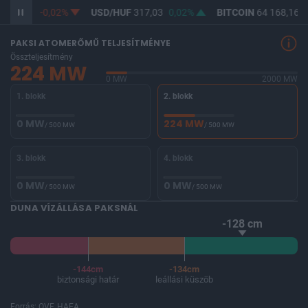
365,33
-0,02%
USD/HUF
317,03
0,02%
BITCOIN
64 168,16
-
PAKSI ATOMERŐMŰ TELJESÍTMÉNYE
Összteljesítmény
224 MW
0 MW
2000 MW
1. blokk
2. blokk
0 MW
224 MW
/ 500 MW
/ 500 MW
3. blokk
4. blokk
0 MW
0 MW
/ 500 MW
/ 500 MW
DUNA VÍZÁLLÁSA PAKSNÁL
-128 cm
-144cm
-134cm
biztonsági határ
leállási küszöb
Forrás: OVF, HAEA