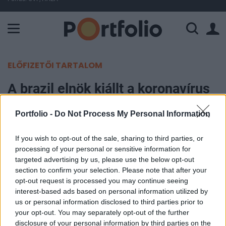
A Paksi Atomerőmű összteljesítménye 224 MW. A Duna vízállá
ELŐFIZETŐI TARTALOM
A brazil elnök kiállt a koronavírus
adatok közlésének korlátozása
Portfolio -
Do Not Process My Personal Information
mellett
If you wish to opt-out of the sale, sharing to third parties, or
Portfolio
processing of your personal or sensitive information for
2020. június 06. 19:11
targeted advertising by us, please use the below opt-out
section to confirm your selection. Please note that after your
opt-out request is processed you may continue seeing
Jair Bolsonaro brazil elnök szombaton
interest-based ads based on personal information utilized by
nyilvánosan is megvédte a kormány lépését,
us or personal information disclosed to third parties prior to
amellyel részben visszatartják a hivatalos
your opt-out. You may separately opt-out of the further
disclosure of your personal information by third parties on the
koronavírus adatokat. Brazília a világ második