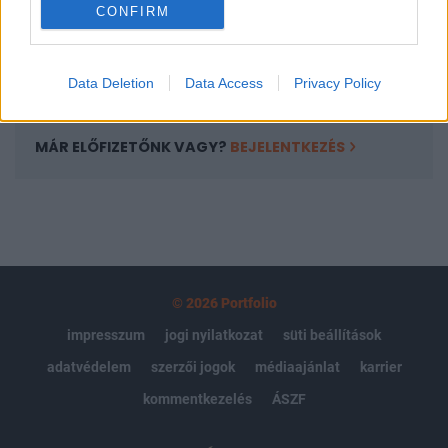
CONFIRM
kötéslistái
Előfizetés
Data Deletion
Data Access
Privacy Policy
MÁR ELŐFIZETŐNK VAGY?
BEJELENTKEZÉS
© 2026 Portfolio
impresszum
jogi nyilatkozat
süti beállítások
adatvédelem
szerzői jogok
médiaajánlat
karrier
kommentkezelés
ÁSZF