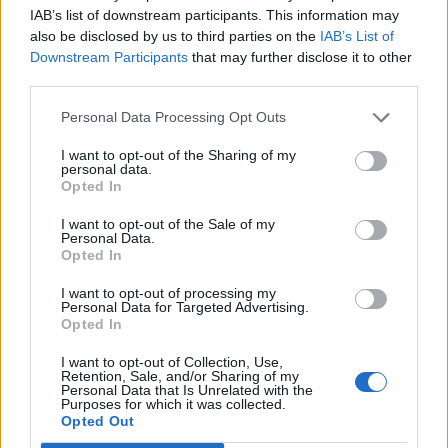
IAB’s list of downstream participants. This information may
legfertőzöttebb országa.
also be disclosed by us to third parties on the
IAB’s List of
Downstream Participants
that may further disclose it to other
Péntek késő délután a brazil egészségügyi tárca leállította
third parties.
azt a weboldalt, amely a járvány eddigi terjedését mutatja
be az országban, köztük a területi adatokat is - írja a
Personal Data Processing Opt Outs
Reuters. A minisztérium ezen felül leállította az összes
I want to opt-out of the Sharing of my
fertőzött és elhunytak alakulásának a számát. Az
personal data.
országban már több mint 645 ezren betegedtek meg, és
Opted In
legalább 35 ezren hunytak el...
I want to opt-out of the Sale of my
Personal Data.
Opted In
KEDVES OLVASÓNK!
I want to opt-out of processing my
Personal Data for Targeted Advertising.
A keresett cikk a portfolio.hu hírarchívumához
Opted In
tartozik, melynek olvasása előfizetéses
regisztrációhoz kötött.
I want to opt-out of Collection, Use,
Retention, Sale, and/or Sharing of my
Personal Data that Is Unrelated with the
Az előfizetés a következőket tartalmazza:
Purposes for which it was collected.
Opted Out
Portfolio.hu teljes cikkarchívum
Kötéslisták: BÉT elmúlt 2 év napon belüli