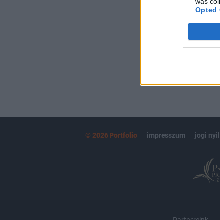
was col
kötéslistái
Opted 
MÁR ELŐFIZETŐ
© 2026 Portfolio
impresszum
jogi nyi
Partnereink