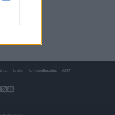
ánlat
karrier
kommentkezelés
ÁSZF