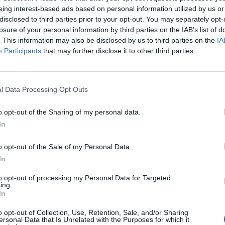
eing interest-based ads based on personal information utilized by us or
disclosed to third parties prior to your opt-out. You may separately opt-
losure of your personal information by third parties on the IAB’s list of
. This information may also be disclosed by us to third parties on the
IA
étfőn megszüntették a koronavírus-járvány miatt hár
Participants
that may further disclose it to other third parties.
t rendkívüli állapotot.
niszterelnök Helsinkiben közölte: kormánya úgy értékeli, hogy 
l Data Processing Opt Outs
omán a korábbi hatáskörökkel is úrrá tudnak lenni a pandémián. 
rvényt ezért hatályon kívül helyezték, és ezzel Finnországban az 
o opt-out of the Sharing of my personal data.
ális kerékvágásba. A kormányfő ugyanakkor...
In
ASÓNK!
o opt-out of the Sale of my Personal Data.
In
a portfolio.hu hírarchívumához tartozik, melynek olvasása előf
to opt-out of processing my Personal Data for Targeted
ötött.
ing.
In
övetkezőket tartalmazza:
 teljes cikkarchívum
o opt-out of Collection, Use, Retention, Sale, and/or Sharing
ersonal Data that Is Unrelated with the Purposes for which it
 BÉT elmúlt 2 év napon belüli