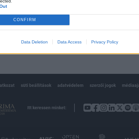
lected.
Out
CONFIRM
Előfizetés
Data Deletion
Data Access
Privacy Policy
NK VAGY?
BEJELENTKEZÉS
latkozat
süti beállítások
adatvédelem
szerzői jogok
médiaaj
Itt keressen minket: