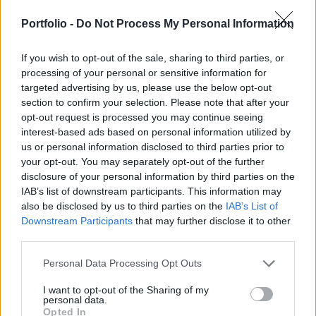
utazásokat és a turizmus újjáélesztését, továbbá
lehetővé teszi a névtelen felhasználók
Portfolio -
Do Not Process My Personal Information
biztonságos adatcseréjét - jelentette be hétfőn az
If you wish to opt-out of the sale, sharing to third parties, or
Európai Bizottság illetékes szóvivője.
processing of your personal or sensitive information for
targeted advertising by us, please use the below opt-out
A jóváhagyott tagállami alkalmazások túlnyomó többsége
section to confirm your selection. Please note that after your
"decentralizált", a személyes adatokat maga a telefon
opt-out request is processed you may continue seeing
tárolja. A tagállami adatok közötti átjárhatóságot
interest-based ads based on personal information utilized by
megteremtő műszaki előírások révén a visszakeresés
us or personal information disclosed to third parties prior to
külföldi felhasználók esetében is elvégezhető, anélkül,
your opt-out. You may separately opt-out of the further
hogy különböző tagállami alkalmazásokat kellene letölteni.
disclosure of your personal information by third parties on the
IAB’s list of downstream participants. This information may
A rendszerek átjárhatóságának...
also be disclosed by us to third parties on the
IAB’s List of
Downstream Participants
that may further disclose it to other
third parties.
KEDVES OLVASÓNK!
A keresett cikk a portfolio.hu hírarchívumához
Personal Data Processing Opt Outs
tartozik, melynek olvasása előfizetéses
I want to opt-out of the Sharing of my
regisztrációhoz kötött.
personal data.
Opted In