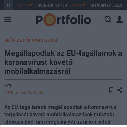
F
363,33
-0,57%
USD/HUF
314,14
-0,89%
BITCOIN
64 652,85
ELŐFIZETŐI TARTALOM
Megállapodtak az EU-tagállamok a
koronavírust követő
mobilalkalmazásról
MTI
2020. június 16. 16:30
Az EU-tagállamok megállapodtak a koronavírus
terjedését követő mobilalkalmazások műszaki
előírásaiban, ami megkönnyíti az unión belüli