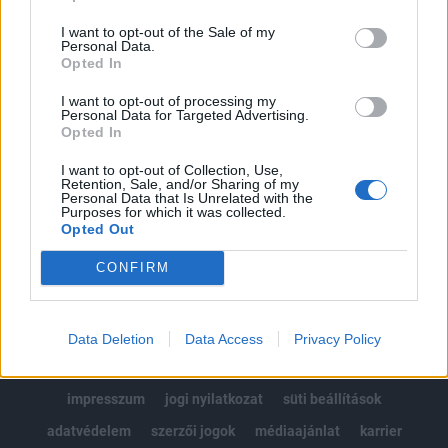
Az előfizetés a következőket tartalmazza:
I want to opt-out of the Sale of my
Portfolio.hu teljes cikkarchívum
Personal Data.
Kötéslisták: BÉT elmúlt 2 év napon belüli
Opted In
kötéslistái
I want to opt-out of processing my
Personal Data for Targeted Advertising.
Opted In
Előfizetés
I want to opt-out of Collection, Use,
Retention, Sale, and/or Sharing of my
Personal Data that Is Unrelated with the
MÁR ELŐFIZETŐNK VAGY?
BEJELENTKEZÉS
Purposes for which it was collected.
Opted Out
CONFIRM
Data Deletion
Data Access
Privacy Policy
© 2026 Portfolio
impresszum
jogi nyilatkozat
süti beállítások
adatvédelem
szerzői jogok
médiaajánlat
karrier