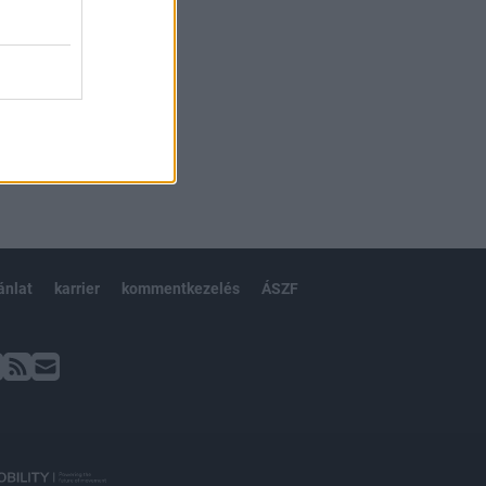
ánlat
karrier
kommentkezelés
ÁSZF