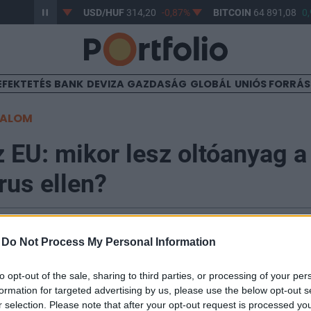
63,17
-0,61%
USD/HUF
314,20
-0,87%
BITCOIN
64 891,08
0,
EFEKTETÉS
BANK
DEVIZA
GAZDASÁG
GLOBÁL
UNIÓS FORRÁ
TALOM
z EU: mikor lesz oltóanyag a
rus ellen?
-
Do Not Process My Personal Information
ság ma európai stratégiát terjesztett elő a koronavírus
to opt-out of the sale, sharing to third parties, or processing of your per
formation for targeted advertising by us, please use the below opt-out s
jlesztésének, gyártásának és alkalmazásának felgyors
r selection. Please note that after your opt-out request is processed y