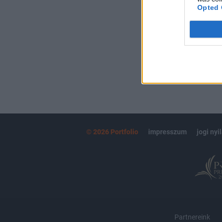
kötéslistái
Opted 
MÁR ELŐFIZETŐ
© 2026 Portfolio
impresszum
jogi nyi
Partnereink