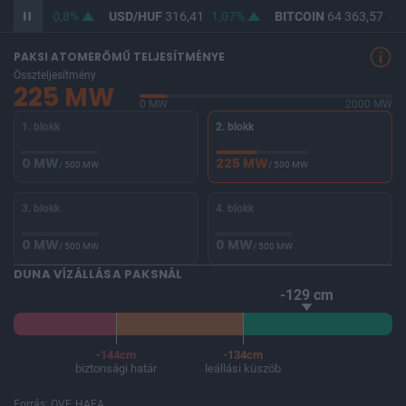
364,62
0,8%
USD/HUF
316,41
1,07%
BITCOIN
64 363,57
-0,
PAKSI ATOMERŐMŰ TELJESÍTMÉNYE
Összteljesítmény
225 MW
0 MW
2000 MW
1. blokk
2. blokk
0 MW
225 MW
/ 500 MW
/ 500 MW
3. blokk
4. blokk
0 MW
0 MW
/ 500 MW
/ 500 MW
DUNA VÍZÁLLÁSA PAKSNÁL
-129 cm
-144cm
-134cm
biztonsági határ
leállási küszöb
Forrás: OVF, HAEA