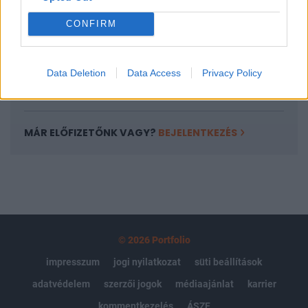
Portfolio.hu teljes cikkarchívum
CONFIRM
Kötéslisták: BÉT elmúlt 2 év napon belüli
kötéslistái
Data Deletion
Data Access
Privacy Policy
Előfizetés
MÁR ELŐFIZETŐNK VAGY?
BEJELENTKEZÉS
© 2026 Portfolio
impresszum
jogi nyilatkozat
süti beállítások
adatvédelem
szerzői jogok
médiaajánlat
karrier
kommentkezelés
ÁSZF