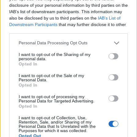
raktár 2021 elején kezdi meg működését, a
disclosure of your personal information by third parties on the
IAB’s list of downstream participants. This information may
beruházássorozat százhatvanöt új munkahelyet
also be disclosed by us to third parties on the
IAB’s List of
teremt – derül ki a BHS Trans közleményéből.
Downstream Participants
that may further disclose it to other
third parties.
A BHS Trans jelenleg négy magyarországi telephellyel
rendelkezik: Dunakeszin, Pécsen, Székesfehérváron és
Personal Data Processing Opt Outs
Szikszón. Az idén épülő négy új telephelynek köszönhetően
I want to opt-out of the Sharing of my
hamarosan 150 km-es távolságon belül tudja kiszolgálni
personal data.
partnereit az ország bármely pontján. Az ország nyugati
Opted In
felében Keszthelyen és Pécsen, a keleti országrészben két
I want to opt-out of the Sale of my
megyeszékhelyen, Debrecenben és Szegeden...
Personal Data.
Opted In
I want to opt-out of processing my
KEDVES OLVASÓNK!
Personal Data for Targeted Advertising.
Opted In
A keresett cikk a portfolio.hu hírarchívumához
tartozik, melynek olvasása előfizetéses
I want to opt-out of Collection, Use,
Retention, Sale, and/or Sharing of my
regisztrációhoz kötött.
Personal Data that Is Unrelated with the
Purposes for which it was collected.
Az előfizetés a következőket tartalmazza:
Opted Out