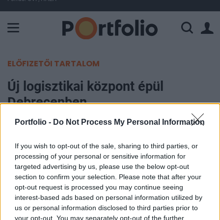
A Paksi Atomerőmű összteljesítménye 225 MW. A Duna vízállá
ELŐFIZETŐI TARTALOM
Új logisztikai központ épül
Debrecenben
Portfolio -
Do Not Process My Personal Information
Portfolio
2020. június 17. 13:29
If you wish to opt-out of the sale, sharing to third parties, or
processing of your personal or sensitive information for
Tízezer négyzetméter alapterületű új logisztikai
targeted advertising by us, please use the below opt-out
raktárközpont épül Debrecenben. A raktár egy hét
section to confirm your selection. Please note that after your
opt-out request is processed you may continue seeing
és félmilliárd forintos összköltségű beruházás
interest-based ads based on personal information utilized by
része, amelyhez 3,4 milliárd forint támogatást
us or personal information disclosed to third parties prior to
nyújtott a magyar állam. A megvalósuló logisztikai
your opt-out. You may separately opt-out of the further