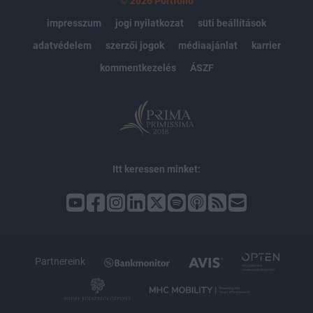
© 2026 Portfolio
impresszum
jogi nyilatkozat
süti beállítások
adatvédelem
szerzői jogok
médiaajánlat
karrier
kommentkezelés
ÁSZF
Itt keressen minket:
Partnereink