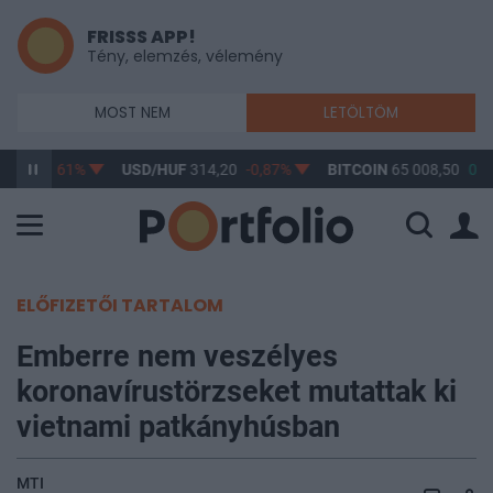
FRISSS APP!
Tény, elemzés, vélemény
MOST NEM
LETÖLTÖM
3,17
-0,61%
USD/HUF
314,20
-0,87%
BITCOIN
65 008,50
0,1
ELŐFIZETŐI TARTALOM
Emberre nem veszélyes
koronavírustörzseket mutattak ki
vietnami patkányhúsban
MTI