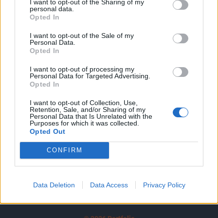
I want to opt-out of the Sharing of my
A keresett cikk a portfolio.hu hírarchívumához
personal data.
tartozik, melynek olvasása előfizetéses
Opted In
regisztrációhoz kötött.
I want to opt-out of the Sale of my
Personal Data.
Az előfizetés a következőket tartalmazza:
Opted In
Portfolio.hu teljes cikkarchívum
I want to opt-out of processing my
Kötéslisták: BÉT elmúlt 2 év napon belüli
Personal Data for Targeted Advertising.
kötéslistái
Opted In
I want to opt-out of Collection, Use,
Előfizetés
Retention, Sale, and/or Sharing of my
Personal Data that Is Unrelated with the
Purposes for which it was collected.
Opted Out
MÁR ELŐFIZETŐNK VAGY?
BEJELENTKEZÉS
CONFIRM
Data Deletion
Data Access
Privacy Policy