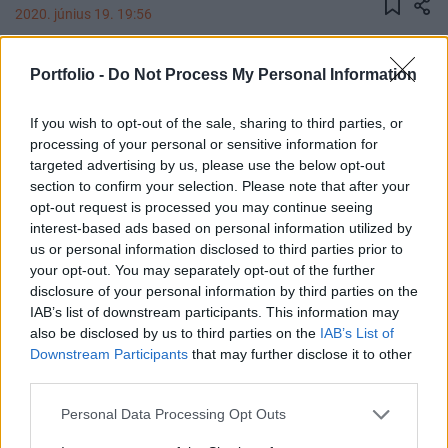
2020. június 19. 19:56
Többféle, emberre nem veszélyes
Portfolio -
Do Not Process My Personal Information
koronavírustörzset mutattak ki vietnami
patkányhúsban amerikai és vietnami tudósok -
If you wish to opt-out of the sale, sharing to third parties, or
számolt be róla a BBC.
processing of your personal or sensitive information for
targeted advertising by us, please use the below opt-out
section to confirm your selection. Please note that after your
A kimutatott törzsek különböznek a jelenlegi világjárványt
opt-out request is processed you may continue seeing
okozó SARS CoV-2 vírustól, ám a tudósok hosszú ideje
interest-based ads based on personal information utilized by
figyelmeztetnek arra, hogy a vadhúskereskedelem
us or personal information disclosed to third parties prior to
melegágya lehet a betegségeknek. A kutatócsoport
your opt-out. You may separately opt-out of the further
megfigyelte, hogy a piacoktól az éttermi asztalokig tartó
disclosure of your personal information by third parties on the
láncban a vírusok száma megsokszorozódik és
IAB’s list of downstream participants. This information may
keveredhetnek is egymással, ez pedig a fogyasztók
also be disclosed by us to third parties on the
IAB’s List of
Downstream Participants
that may further disclose it to other
számára "maximális...
third parties.
Personal Data Processing Opt Outs
KEDVES OLVASÓNK!