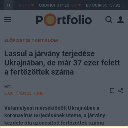
F
363,04
-0,04%
USD/HUF
314,20
0%
BITCOIN
65 137,92
0,4
ELŐFIZETŐI TARTALOM
Lassul a járvány terjedése
Ukrajnában, de már 37 ezer felett
a fertőzöttek száma
MTI
2020. június 22. 13:48
Valamelyest mérséklődött Ukrajnában a
koronavírus terjedésének üteme, a járvány
kezdete óta azonosított fertőzöttek száma