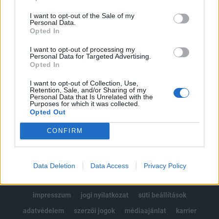
Az előfizetés a következőket tartalmazza:
I want to opt-out of the Sale of my
Portfolio.hu teljes cikkarchívum
Personal Data.
Kötéslisták: BÉT elmúlt 2 év napon belüli
Opted In
kötéslistái
I want to opt-out of processing my
Personal Data for Targeted Advertising.
Opted In
Előfizetés
I want to opt-out of Collection, Use,
Retention, Sale, and/or Sharing of my
Personal Data that Is Unrelated with the
MÁR ELŐFIZETŐNK VAGY?
BEJELENTKEZÉS
Purposes for which it was collected.
Opted Out
CONFIRM
Data Deletion
Data Access
Privacy Policy
© 2026 Portfolio
impresszum
jogi nyilatkozat
süti beállítások
adatvédelem
szerzői jogok
médiaajánlat
karrier