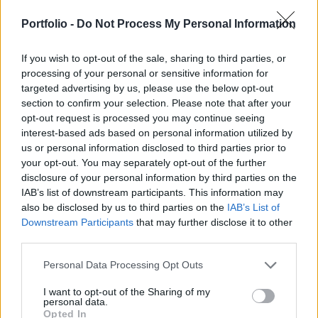
azonban hétfőre meghaladta a 37 ezret - derült ki
a Nemzetbiztonsági és Védelmi Tanács (RNBO)
Portfolio -
Do Not Process My Personal Information
által közétett adatokból, amelyeket az
If you wish to opt-out of the sale, sharing to third parties, or
egészségügyi minisztérium is megerősített.
processing of your personal or sensitive information for
targeted advertising by us, please use the below opt-out
Egy nap alatt 681 új esettel 37 241-re nőtt a regisztrált
section to confirm your selection. Please note that after your
fertőzöttek száma, az elhunytaké tíz újabb halálos
opt-out request is processed you may continue seeing
áldozattal elérte a 1012-őt, míg 16 642-en gyógyultak meg,
interest-based ads based on personal information utilized by
közülük 133-an az elmúlt napban. Az új betegek számát
us or personal information disclosed to third parties prior to
tekintve javulás tapasztalható, a megelőző napon még
your opt-out. You may separately opt-out of the further
735, azt megelőzően, szombatra 841, péntekre pedig
disclosure of your personal information by third parties on the
IAB’s list of downstream participants. This information may
minden eddigi rekordot megdöntő, 921 új...
also be disclosed by us to third parties on the
IAB’s List of
Downstream Participants
that may further disclose it to other
third parties.
KEDVES OLVASÓNK!
A keresett cikk a portfolio.hu hírarchívumához
Personal Data Processing Opt Outs
tartozik, melynek olvasása előfizetéses
I want to opt-out of the Sharing of my
regisztrációhoz kötött.
personal data.
Opted In