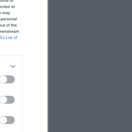
sonal or
ection to
ou may
 personal
out of the
 downstream
B’s List of
férése már egy
rványról,
Amnesty
vágta el azzal az
szültségeket. A
akosnak azonban
izetéses