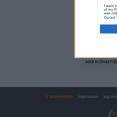
regisztrációhoz k
I want t
of my P
Az előfizetés a k
was col
Portfolio.hu
Opted 
Kötéslisták:
kötéslistái
MÁR ELŐFIZETŐ
© 2026 Portfolio
impresszum
jogi nyi