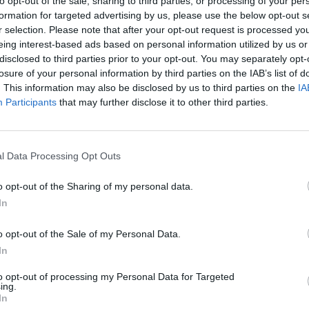
to opt-out of the sale, sharing to third parties, or processing of your per
formation for targeted advertising by us, please use the below opt-out s
r selection. Please note that after your opt-out request is processed y
eing interest-based ads based on personal information utilized by us or
disclosed to third parties prior to your opt-out. You may separately opt-
losure of your personal information by third parties on the IAB’s list of
. This information may also be disclosed by us to third parties on the
IA
részén több százezer embernek nincs internet hozzá
Participants
that may further disclose it to other third parties.
 sokan még csak nem is hallottak a koronavírus-világjá
 már közöttük is megjelent – hívja fel a figyelmet az 
gvédő szervezet.
l Data Processing Opt Outs
anmar vezetője, Aung Szan Szu Kí kilenc város internetelérését 
o opt-out of the Sharing of my personal data.
terneten a mianmari katonaság és a felkelők között szítottak fe
In
ta egyben indították újra a szolgáltatást májusban, 800 ezer l
-elérése - írja a CNN. Az Amnesty International szerint...
o opt-out of the Sale of my Personal Data.
In
ASÓNK!
to opt-out of processing my Personal Data for Targeted
ing.
a portfolio.hu hírarchívumához tartozik, melynek olvasása előf
In