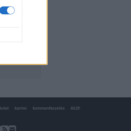
ánlat
karrier
kommentkezelés
ÁSZF