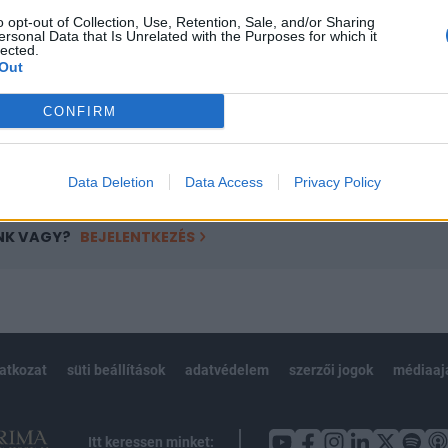
ötött.
o opt-out of Collection, Use, Retention, Sale, and/or Sharing
ersonal Data that Is Unrelated with the Purposes for which it
övetkezőket tartalmazza:
lected.
 teljes cikkarchívum
Out
 BÉT elmúlt 2 év napon belüli
CONFIRM
Előfizetés
Data Deletion
Data Access
Privacy Policy
NK VAGY?
BEJELENTKEZÉS
latkozat
süti beállítások
adatvédelem
szerzői jogok
médiaaj
Itt keressen minket: