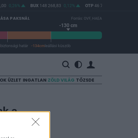
,00
0,26%
BUX
148 268,83
0,12%
OTP
46 740
-0,02%
MO
LÁSA PAKSNÁL
Forrás: OVF, HAEA
-130 cm
m
biztonsági határ
-134cm
leállási küszöb
 a leállási küszöb -134 cm.
SOK
ÜZLET
INGATLAN
ZÖLD VILÁG
TŐZSDE
ak a
is