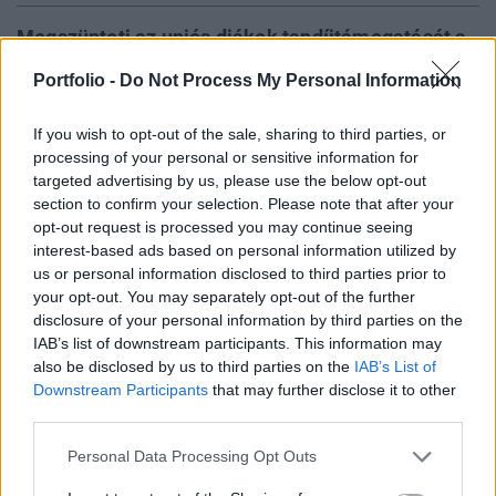
Megszünteti az uniós diákok tandíjtámogatását a
brit kormány 2021augusztusától – jelentette be a
Portfolio -
Do Not Process My Personal Information
szigetország felsőoktatásért felelős minisztere. A
lépés a magyar diákokat is hátrányosan érinti,
If you wish to opt-out of the sale, sharing to third parties, or
hiszen így lényegesen drágább lehet a tanulás az
processing of your personal or sensitive information for
Egyesült Királyságban.
targeted advertising by us, please use the below opt-out
section to confirm your selection. Please note that after your
opt-out request is processed you may continue seeing
Az Európai Unióból való kilépés függvényében a brit
interest-based ads based on personal information utilized by
kormány felülvizsgálta a felsőoktatásban tanulók pénzügyi
us or personal information disclosed to third parties prior to
támogatásának rendszerét, 2021 augusztusától az Unió
your opt-out. You may separately opt-out of the further
állampolgára nem lesznek jogosultak tandíjtámogatásra a
disclosure of your personal information by third parties on the
szigetországban – jelentette be Michelle Donelan
IAB’s list of downstream participants. This information may
felsőoktatásért felelős miniszter. A lépés a tandíjmentesség
also be disclosed by us to third parties on the
IAB’s List of
mellett a további oktatási támogatásokat...
Downstream Participants
that may further disclose it to other
third parties.
Personal Data Processing Opt Outs
KEDVES OLVASÓNK!