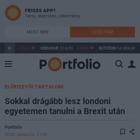
FRISSS APP!
Tény, elemzés, vélemény
MOST NEM
LETÖLTÖM
363,13
-0,62%
USD/HUF
314,00
-0,94%
BITCOIN
64 884,86
0
ELŐFIZETŐI TARTALOM
Sokkal drágább lesz londoni
egyetemen tanulni a Brexit után
Portfolio
2020. június 24. 11:05