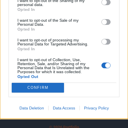
I want to opt-out of the Sharing of my
A keresett cikk a portfolio.hu hírarchívumához
personal data.
tartozik, melynek olvasása előfizetéses
Opted In
regisztrációhoz kötött.
I want to opt-out of the Sale of my
Personal Data.
Az előfizetés a következőket tartalmazza:
Opted In
Portfolio.hu teljes cikkarchívum
I want to opt-out of processing my
Kötéslisták: BÉT elmúlt 2 év napon belüli
Personal Data for Targeted Advertising.
kötéslistái
Opted In
I want to opt-out of Collection, Use,
Előfizetés
Retention, Sale, and/or Sharing of my
Personal Data that Is Unrelated with the
Purposes for which it was collected.
Opted Out
MÁR ELŐFIZETŐNK VAGY?
BEJELENTKEZÉS
CONFIRM
Data Deletion
Data Access
Privacy Policy
© 2026 Portfolio