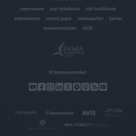
impresszum
jogi nyilatkozat
süti beállítások
adatvédelem
szerzői jogok
médiaajánlat
karrier
kommentkezelés
ÁSZF
Itt keressen minket:
Partnereink