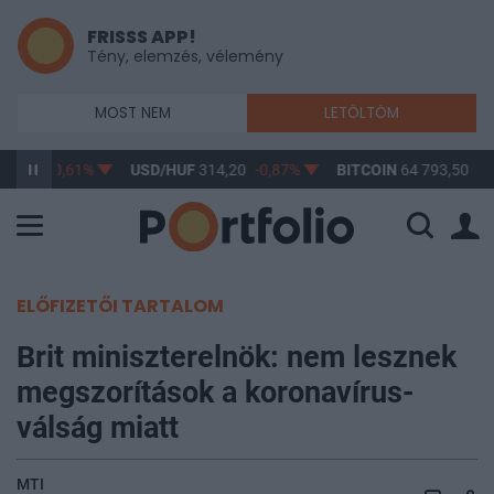
FRISSS APP!
Tény, elemzés, vélemény
MOST NEM
LETÖLTÖM
63,17
-0,61%
USD/HUF
314,20
-0,87%
BITCOIN
64 793,50
-0
ELŐFIZETŐI TARTALOM
Brit miniszterelnök: nem lesznek
megszorítások a koronavírus-
válság miatt
MTI