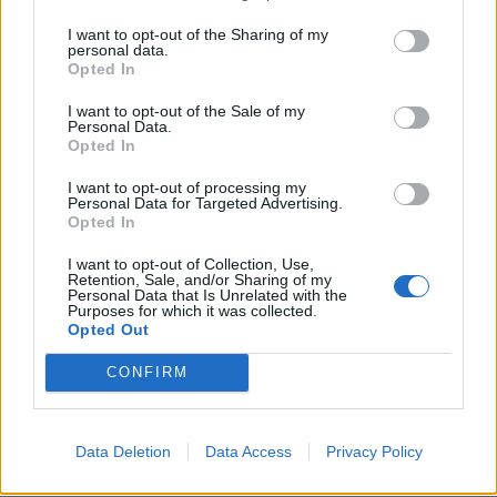
KEDVES OLVASÓNK!
I want to opt-out of the Sharing of my
personal data.
A keresett cikk a portfolio.hu hírarchívumához
Opted In
tartozik, melynek olvasása előfizetéses
I want to opt-out of the Sale of my
regisztrációhoz kötött.
Personal Data.
Opted In
Az előfizetés a következőket tartalmazza:
I want to opt-out of processing my
Portfolio.hu teljes cikkarchívum
Personal Data for Targeted Advertising.
Kötéslisták: BÉT elmúlt 2 év napon belüli
Opted In
kötéslistái
I want to opt-out of Collection, Use,
Retention, Sale, and/or Sharing of my
Personal Data that Is Unrelated with the
Előfizetés
Purposes for which it was collected.
Opted Out
CONFIRM
MÁR ELŐFIZETŐNK VAGY?
BEJELENTKEZÉS
Data Deletion
Data Access
Privacy Policy