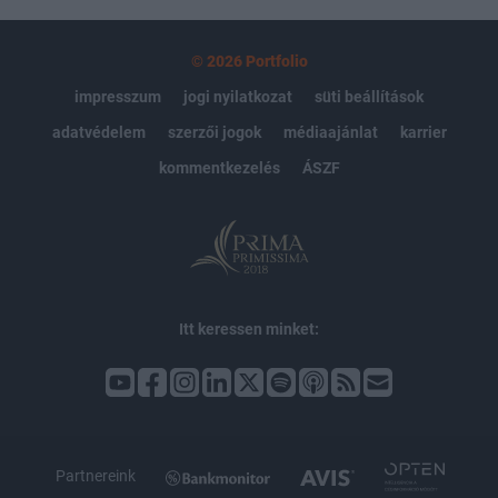
© 2026 Portfolio
impresszum
jogi nyilatkozat
süti beállítások
adatvédelem
szerzői jogok
médiaajánlat
karrier
kommentkezelés
ÁSZF
Itt keressen minket:
Partnereink