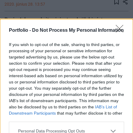
2020. június 28. 13:57
Boris Johnson brit miniszterelnök kizárta
vasárnap megjelent nyilatkozatában annak a
Portfolio -
Do Not Process My Personal Information
lehetőségét, hogy kormánya a 2008-2009-es
globális pénzügyi válság utáni költségvetési
If you wish to opt-out of the sale, sharing to third parties, or
megszorításokhoz hasonló szigorításokat
processing of your personal or sensitive information for
targeted advertising by us, please use the below opt-out
alkalmazzon a koronavírus-járvány okozta
section to confirm your selection. Please note that after your
gazdasági válság kezelésére.
opt-out request is processed you may continue seeing
interest-based ads based on personal information utilized by
Johnson a Mail on Sunday című vasárnapi brit konzervatív
us or personal information disclosed to third parties prior to
lapnak adott interjúban úgy fogalmazott: ha a Covid-19-
your opt-out. You may separately opt-out of the further
járvány villámcsapás volt, a gazdasági következmények
disclosure of your personal information by third parties on the
mennydörgése még csak most következik. A konzervatív
IAB’s list of downstream participants. This information may
also be disclosed by us to third parties on the
IAB’s List of
párti kormányfő szerint azonban Nagy-Britannia erre
Downstream Participants
that may further disclose it to other
készen áll. Johnson, aki kedden tart beszédet a kormány
third parties.
gazdasági válságkezelő terveiről, a vasárnap...
Personal Data Processing Opt Outs