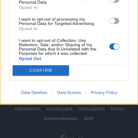
Personal Data.
kötéslistái
Opted In
Előfizetés
I want to opt-out of processing my
Personal Data for Targeted Advertising.
Opted In
I want to opt-out of Collection, Use,
MÁR ELŐFIZETŐNK VAGY?
BEJELENTKEZÉS
Retention, Sale, and/or Sharing of my
Personal Data that Is Unrelated with the
Purposes for which it was collected.
Opted Out
CONFIRM
© 2026 Portfolio
Data Deletion
Data Access
Privacy Policy
impresszum
jogi nyilatkozat
süti beállítások
adatvédelem
szerzői jogok
médiaajánlat
karrier
kommentkezelés
ÁSZF