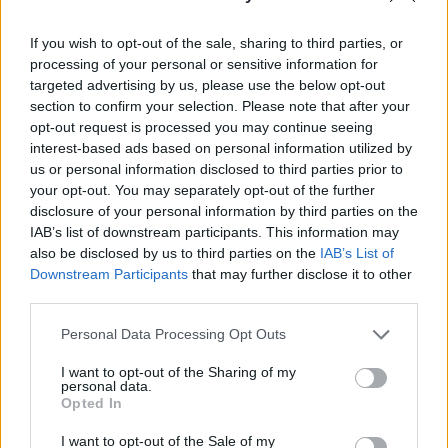
öreg kontinensre – írja a Wall Street Journal.
If you wish to opt-out of the sale, sharing to third parties, or
Az EU-s döntéshozók több napig rágódtak azon, hogy a
processing of your personal or sensitive information for
turizmusból fakadó bevételeket vagy a koronavírus
targeted advertising by us, please use the below opt-out
második hulláma elleni védekezést priorizálják-e, végül
section to confirm your selection. Please note that after your
többségében inkább az utóbbi mellett tették le a voksot. Az
opt-out request is processed you may continue seeing
EU-ba július 1-től Kanada, Új-Zéland, Ausztrália, Dél-Korea,
interest-based ads based on personal information utilized by
us or personal information disclosed to third parties prior to
Japán, Georgia (Grúzia), Uruguay, Marokkó, Tunézia,
your opt-out. You may separately opt-out of the further
Algéria, Szerbia, Montenegró, Rwanda...
disclosure of your personal information by third parties on the
IAB’s list of downstream participants. This information may
also be disclosed by us to third parties on the
IAB’s List of
KEDVES OLVASÓNK!
Downstream Participants
that may further disclose it to other
third parties.
A keresett cikk a portfolio.hu hírarchívumához
tartozik, melynek olvasása előfizetéses
Personal Data Processing Opt Outs
regisztrációhoz kötött.
I want to opt-out of the Sharing of my
Az előfizetés a következőket tartalmazza:
personal data.
Opted In
Portfolio.hu teljes cikkarchívum
Kötéslisták: BÉT elmúlt 2 év napon belüli
I want to opt-out of the Sale of my