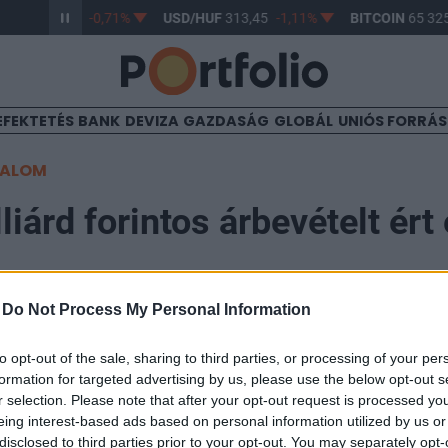
/HUF
362,82
-0,71%
USD/HUF
313,45
-1,11%
BITCOIN
65 325
EFEKTETÉS
BANK
DEVIZA
GAZDASÁG
GLOBÁL
UNIÓS FORRÁ
TALOM
iárd forintos árbevételt ért 
-
Do Not Process My Personal Information
to opt-out of the sale, sharing to third parties, or processing of your per
formation for targeted advertising by us, please use the below opt-out s
bb mint 1810 milliárd forint árbevételt és több mint 5
r selection. Please note that after your opt-out request is processed y
t ért el 2019-ben, csoportszintű EBITDA mutatója pedi
eing interest-based ads based on personal information utilized by us or
disclosed to third parties prior to your opt-out. You may separately opt-