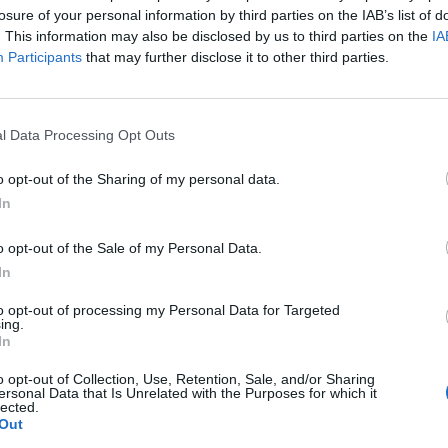
tt. A vállalatcsoport 2019-ben mintegy 270 milliárd fori
losure of your personal information by third parties on the IAB’s list of
ltségvetéshez - írja a társaság sajtóközleményben.
. This information may also be disclosed by us to third parties on the
IA
Participants
that may further disclose it to other third parties.
milliárd forint korrigált, pozitív adózott eredményt ért el, amely
 2018. évi tényértéknél. A társaságcsoport több mint 1810 milliá
 92 milliárd forinttal meghaladja a 2018-as értéket. Az MVM Cso
l Data Processing Opt Outs
d forintra növekedett a 2018-as 113 milliárd forintos...
o opt-out of the Sharing of my personal data.
In
ASÓNK!
a portfolio.hu hírarchívumához tartozik, melynek olvasása előf
o opt-out of the Sale of my Personal Data.
ötött.
In
övetkezőket tartalmazza:
to opt-out of processing my Personal Data for Targeted
ing.
 teljes cikkarchívum
In
 BÉT elmúlt 2 év napon belüli
o opt-out of Collection, Use, Retention, Sale, and/or Sharing
ersonal Data that Is Unrelated with the Purposes for which it
lected.
Out
Előfizetés