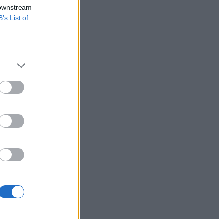
nttal járult
 downstream
B’s List of
 32,7 milliárd
rd forint árbevételt
port EBITDA
izetéses