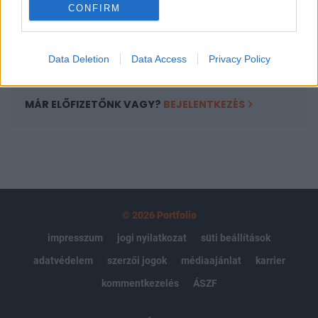
CONFIRM
kötéslistái
Előfizetés
Data Deletion
Data Access
Privacy Policy
MÁR ELŐFIZETŐNK VAGY?
BEJELENTKEZÉS
© 2026 Portfolio
impresszum
jogi nyilatkozat
süti beállítások
adatvédelem
szerzői jogok
médiaajánlat
karrier
kommentkezelés
ÁSZF