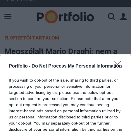
A Paksi Atomerőmű összteljesítménye 225 MW. A Duna vízállá
ELŐFIZETŐI TARTALOM
Megszólalt Mario Draghi: nem a
meglévő munkahelyeket kellene
Portfolio -
Do Not Process My Personal Information
megvédeni
If you wish to opt-out of the sale, sharing to third parties, or
Portfolio
processing of your personal or sensitive information for
2020. szeptember 01. 20:00
targeted advertising by us, please use the below opt-out
section to confirm your selection. Please note that after your
opt-out request is processed you may continue seeing
Nem a meglévő munkahelyeket kellene
interest-based ads based on personal information utilized by
megvédeniük, hanem újakat kellene létrehozniuk
us or personal information disclosed to third parties prior to
az államoknak a gazdaságba való beavatkozással
your opt-out. You may separately opt-out of the further
disclosure of your personal information by third parties on the
– nyilatkozta Mario Draghi, az Európai Központi