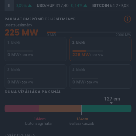
365,73
0,09%
USD/HUF
317,40
0,14%
BITCOIN
64 279,08
0,
PAKSI ATOMERŐMŰ TELJESÍTMÉNYE
Összteljesítmény
225 MW
0 MW
2000 MW
1. blokk
2. blokk
0 MW
225 MW
/ 500 MW
/ 500 MW
3. blokk
4. blokk
0 MW
0 MW
/ 500 MW
/ 500 MW
DUNA VÍZÁLLÁSA PAKSNÁL
-127 cm
-144cm
-134cm
biztonsági határ
leállási küszöb
Forrás: OVF, HAEA