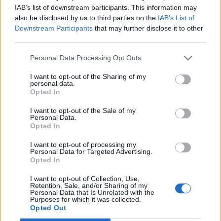
IAB’s list of downstream participants. This information may
Bank korábbi elnöke.
also be disclosed by us to third parties on the
IAB’s List of
Downstream Participants
that may further disclose it to other
A Bloomberg beszámolója szerint Draghi egy online
third parties.
megrendezett eseményen úgy vélte, a status quo
fenntartása helyett inkább a fiatalok munkahelyteremtését
Personal Data Processing Opt Outs
kellene segítenie az állami élénkítésnek. A meglévő
I want to opt-out of the Sharing of my
támogatásokat ezért a volt jegybankár szerint le kell
personal data.
építeni, ezzel egyidejűleg viszont új munkahelyeket kell
Opted In
létrehozni. Draghi egyébként nem gyakran szólal meg...
I want to opt-out of the Sale of my
Personal Data.
Opted In
KEDVES OLVASÓNK!
I want to opt-out of processing my
Personal Data for Targeted Advertising.
A keresett cikk a portfolio.hu hírarchívumához
Opted In
tartozik, melynek olvasása előfizetéses
regisztrációhoz kötött.
I want to opt-out of Collection, Use,
Retention, Sale, and/or Sharing of my
Personal Data that Is Unrelated with the
Az előfizetés a következőket tartalmazza:
Purposes for which it was collected.
Opted Out
Portfolio.hu teljes cikkarchívum
Kötéslisták: BÉT elmúlt 2 év napon belüli