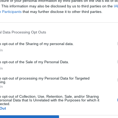
külügyminiszter kedden délután a Facebook-oldalán.
losure of your personal information by third parties on the IAB’s list of
. This information may also be disclosed by us to third parties on the
IA
 mondta: a koronavírus-fertőzöttek számának drámai emelkedése 
Participants
that may further disclose it to other third parties.
berobbant a járvány. A kormány legfontosabb feladata, hogy me
országra, hogy megvédjék a magyar embereket. Ezért kell újra
etni, ezért vezettek be ismét utazási korlátozásokat a határokon
l Data Processing Opt Outs
o opt-out of the Sharing of my personal data.
ASÓNK!
In
a portfolio.hu hírarchívumához tartozik, melynek olvasása előf
o opt-out of the Sale of my Personal Data.
ötött.
In
övetkezőket tartalmazza:
to opt-out of processing my Personal Data for Targeted
 teljes cikkarchívum
ing.
 BÉT elmúlt 2 év napon belüli
In
o opt-out of Collection, Use, Retention, Sale, and/or Sharing
ersonal Data that Is Unrelated with the Purposes for which it
lected.
Előfizetés
Out