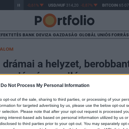
R/HUF
363,17
-0,61%
USD/HUF
314,20
-0,87%
BITCOIN
65 07
EFEKTETÉS
BANK
DEVIZA
GAZDASÁG
GLOBÁL
UNIÓS FORRÁ
TALOM
: drámai a helyzet, berobban
rus-járvány a világon
-
Do Not Process My Personal Information
18:25
to opt-out of the sale, sharing to third parties, or processing of your per
formation for targeted advertising by us, please use the below opt-out s
r selection. Please note that after your opt-out request is processed y
lat munkatársai továbbra is állomáshelyeiken vannak, 
eing interest-based ads based on personal information utilized by us or
ajutott magyar állampolgároknak segíteni tudjanak - e
disclosed to third parties prior to your opt-out. You may separately opt-