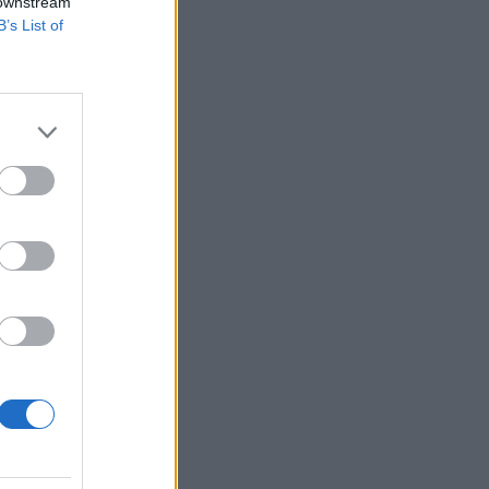
 downstream
B’s List of
azt mutatja, az
ggátolják ennek
 szigorú
...
izetéses