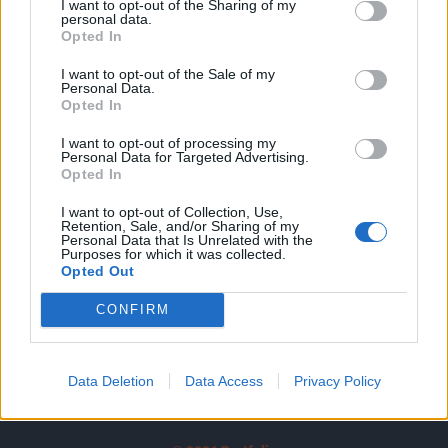
I want to opt-out of the Sharing of my
A keresett cikk a portfolio.hu hírarchívumához
personal data.
tartozik, melynek olvasása előfizetéses
Opted In
regisztrációhoz kötött.
I want to opt-out of the Sale of my
Personal Data.
Az előfizetés a következőket tartalmazza:
Opted In
Portfolio.hu teljes cikkarchívum
I want to opt-out of processing my
Kötéslisták: BÉT elmúlt 2 év napon belüli
Personal Data for Targeted Advertising.
kötéslistái
Opted In
I want to opt-out of Collection, Use,
Előfizetés
Retention, Sale, and/or Sharing of my
Personal Data that Is Unrelated with the
Purposes for which it was collected.
Opted Out
MÁR ELŐFIZETŐNK VAGY?
BEJELENTKEZÉS
CONFIRM
Data Deletion
Data Access
Privacy Policy