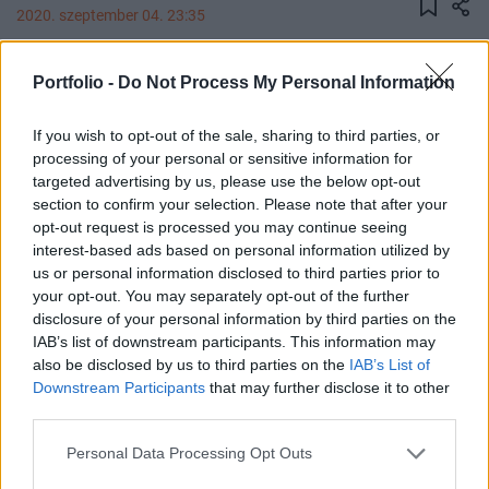
2020. szeptember 04. 23:35
A kormány péntek esti közleményének
Portfolio -
Do Not Process My Personal Information
megfelelően módosulnak a határzárra vonatkozó
szabályok szeptember 5-étől. Azok viszont, akik
If you wish to opt-out of the sale, sharing to third parties, or
más járványügyi szabályok szigorítását várták,
processing of your personal or sensitive information for
targeted advertising by us, please use the below opt-out
csalódhattak.
section to confirm your selection. Please note that after your
opt-out request is processed you may continue seeing
A kormány több lényeges ponton írja át a szeptember
interest-based ads based on personal information utilized by
elsejétől életbe lépett magyar határzár szabályozását -
us or personal information disclosed to third parties prior to
derül ki a pénteken megjelent közlönyben található
your opt-out. You may separately opt-out of the further
kormányrendeletből. A magyarországi kulturális intézmény
disclosure of your personal information by third parties on the
foglalkoztatottja, ha külföldön megrendezésre kerülő
IAB’s list of downstream participants. This information may
kulturális rendezvényen fellépőként vagy technikai
also be disclosed by us to third parties on the
IAB’s List of
Downstream Participants
that may further disclose it to other
személyzetként való részvételét követően...
third parties.
Personal Data Processing Opt Outs
KEDVES OLVASÓNK!