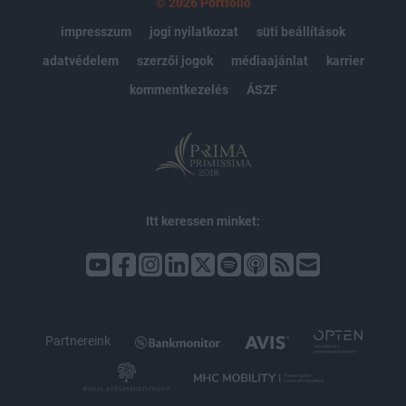
© 2026 Portfolio
impresszum
jogi nyilatkozat
süti beállítások
adatvédelem
szerzői jogok
médiaajánlat
karrier
kommentkezelés
ÁSZF
Itt keressen minket:
Partnereink