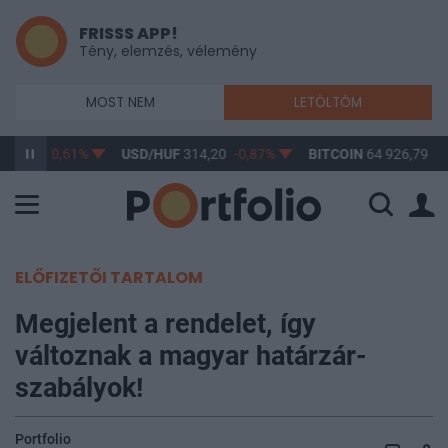
FRISSS APP!
Tény, elemzés, vélemény
MOST NEM
LETÖLTÖM
363,17
-0,61%
USD/HUF
314,20
-0,87%
BITCOIN
64 926,79
0,
ELŐFIZETŐI TARTALOM
Megjelent a rendelet, így
változnak a magyar határzár-
szabályok!
Portfolio