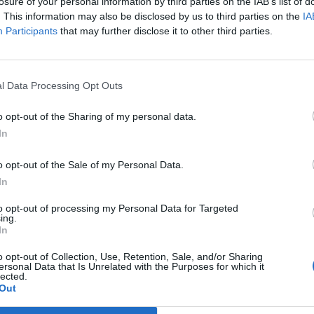
.
losure of your personal information by third parties on the IAB’s list of
. This information may also be disclosed by us to third parties on the
IA
yi minisztérium szerint a Nyikolaj Gamaleja Nemzeti Járványü
Participants
that may further disclose it to other third parties.
óintézet által kifejlesztett oltóanyag az orosz fogyasztóvédelmi
laboratóriumaiban sikeresen átesett a megfelelő minőségellenő
rte, hogy a vakcina hamarosan az ország régióiba is el fog jutni
l Data Processing Opt Outs
o opt-out of the Sharing of my personal data.
ASÓNK!
In
a portfolio.hu hírarchívumához tartozik, melynek olvasása előf
o opt-out of the Sale of my Personal Data.
ötött.
In
övetkezőket tartalmazza:
to opt-out of processing my Personal Data for Targeted
 teljes cikkarchívum
ing.
 BÉT elmúlt 2 év napon belüli
In
o opt-out of Collection, Use, Retention, Sale, and/or Sharing
ersonal Data that Is Unrelated with the Purposes for which it
lected.
Előfizetés
Out