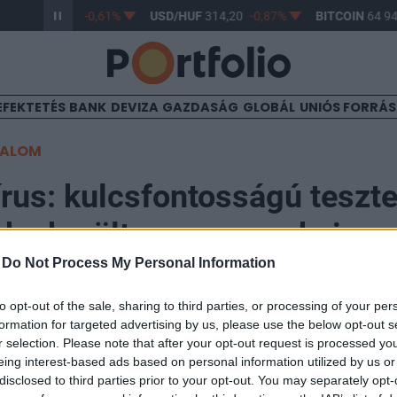
R/HUF
363,17
-0,61%
USD/HUF
314,20
-0,87%
BITCOIN
64 947
EFEKTETÉS
BANK
DEVIZA
GAZDASÁG
GLOBÁL
UNIÓS FORRÁ
TALOM
rus: kulcsfontosságú teszte
ba került az orosz vakcina
-
Do Not Process My Personal Information
10:45
to opt-out of the sale, sharing to third parties, or processing of your per
formation for targeted advertising by us, please use the below opt-out s
r selection. Please note that after your opt-out request is processed y
ba került az új koronavírus-fertőzés megelőzését szo
eing interest-based ads based on personal information utilized by us or
vakcina első tétele - közölte az orosz egészségügyi mi
disclosed to third parties prior to your opt-out. You may separately opt-