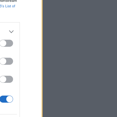
 downstream
B’s List of
gyi és
 felügyelet
rzésen. A
. Kapcsolódó...
izetéses