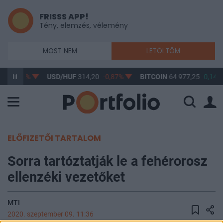
FRISSS APP!
Tény, elemzés, vélemény
MOST NEM
LETÖLTÖM
17
-0,61%
USD/HUF
314,20
-0,87%
BITCOIN
64 977,25
0,14%
ELŐFIZETŐI TARTALOM
Sorra tartóztatják le a fehérorosz
ellenzéki vezetőket
MTI
2020. szeptember 09. 11:36