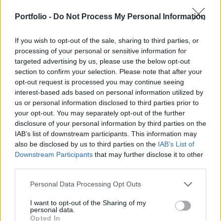
Újabb fehérorosz ellenzéki vezető, Makszim Znak
Portfolio -
Do Not Process My Personal Information
elhurcolásáról számolt be szerdán Viktar
If you wish to opt-out of the sale, sharing to third parties, or
Babarika volt ellenzéki elnökjelölt stábja.
processing of your personal or sensitive information for
targeted advertising by us, please use the below opt-out
Közzétettek a Telegram-csatornájukon egy felvételt,
section to confirm your selection. Please note that after your
amelyen az látszik, hogy civil ruhás, álarcos emberek
opt-out request is processed you may continue seeing
elfogják, majd ismeretlen helyre szállítják Makszim Znakot,
interest-based ads based on personal information utilized by
az ellenzéki Koordinációs Tanács elnökségi tagját. A
us or personal information disclosed to third parties prior to
politikus ügyvédje azt mondta, hogy az állami Nyomozó
your opt-out. You may separately opt-out of the further
Bizottság emberei házkutatást tartanak Znak lakásán, és
disclosure of your personal information by third parties on the
IAB’s list of downstream participants. This information may
arra készülnek, hogy átkutassák a börtönben...
also be disclosed by us to third parties on the
IAB’s List of
Downstream Participants
that may further disclose it to other
third parties.
KEDVES OLVASÓNK!
A keresett cikk a portfolio.hu hírarchívumához
Personal Data Processing Opt Outs
tartozik, melynek olvasása előfizetéses
I want to opt-out of the Sharing of my
regisztrációhoz kötött.
personal data.
Opted In