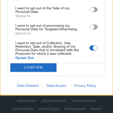
Az előfizetés a következőket tartalmazza:
I want to opt-out of the Sale of my
Portfolio.hu teljes cikkarchívum
Personal Data.
Kötéslisták: BÉT elmúlt 2 év napon belüli
Opted In
kötéslistái
I want to opt-out of processing my
Personal Data for Targeted Advertising.
Opted In
Előfizetés
I want to opt-out of Collection, Use,
Retention, Sale, and/or Sharing of my
Personal Data that Is Unrelated with the
MÁR ELŐFIZETŐNK VAGY?
BEJELENTKEZÉS
Purposes for which it was collected.
Opted Out
CONFIRM
Data Deletion
Data Access
Privacy Policy
© 2026 Portfolio
impresszum
jogi nyilatkozat
süti beállítások
adatvédelem
szerzői jogok
médiaajánlat
karrier