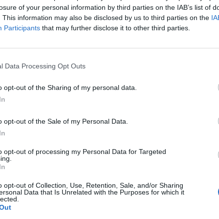
 Testnevelési Egyetem tudományos rektorhelyettese s
losure of your personal information by third parties on the IAB’s list of
ornán.
. This information may also be disclosed by us to third parties on the
IA
Participants
that may further disclose it to other third parties.
zerint az ellenanyag néhány hónapon keresztül megtalálható a b
a vérplazmájuk felhasználható az úgynevezett plazmaterápiához
 lett, aki eddig plazmát kapott, s a javulás - a gyulladásos pa
l Data Processing Opt Outs
ett. Sőt, ha a terápiát időben végezték el, akkor...
o opt-out of the Sharing of my personal data.
In
ASÓNK!
a portfolio.hu hírarchívumához tartozik, melynek olvasása előf
o opt-out of the Sale of my Personal Data.
ötött.
In
övetkezőket tartalmazza:
to opt-out of processing my Personal Data for Targeted
ing.
 teljes cikkarchívum
In
 BÉT elmúlt 2 év napon belüli
o opt-out of Collection, Use, Retention, Sale, and/or Sharing
ersonal Data that Is Unrelated with the Purposes for which it
lected.
Out
Előfizetés