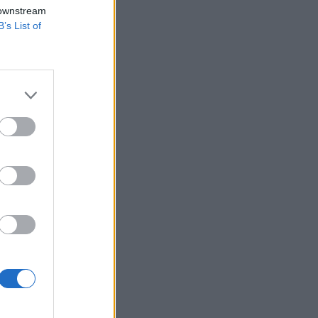
zerda reggel az
 downstream
B’s List of
etegségen átesettek
. Kiemelte, hogy
naszok csökkenése -
izetéses