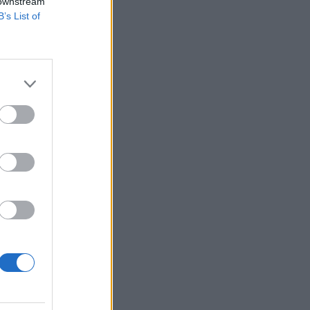
 downstream
B’s List of
oz egy hétre, 2020.
konferenciája, az
aság a koronavírus
izetéses