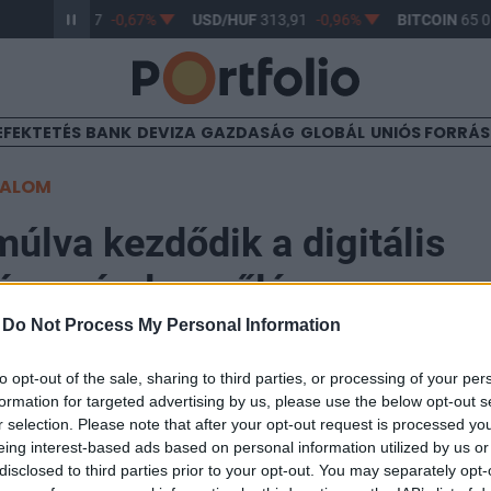
R/HUF
362,97
-0,67%
USD/HUF
313,91
-0,96%
BITCOIN
65 06
EFEKTETÉS
BANK
DEVIZA
GAZDASÁG
GLOBÁL
UNIÓS FORRÁ
TALOM
múlva kezdődik a digitális
ász-vándorgyűlés
-
Do Not Process My Personal Information
14:22
to opt-out of the sale, sharing to third parties, or processing of your per
formation for targeted advertising by us, please use the below opt-out s
r selection. Please note that after your opt-out request is processed y
zervező Magyar Közgazdasági Társaság a koronavírus 
eing interest-based ads based on personal information utilized by us or
t látva döntött úgy, hogy idén a digitális térben rendez
disclosed to third parties prior to your opt-out. You may separately opt-