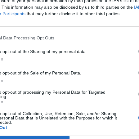
losure of your personal information by third parties on the IAB’s list of
. This information may also be disclosed by us to third parties on the
IA
z napos plenáris ülés és 15 tematikus szekció - ezt kínálja máh
Participants
that may further disclose it to other third parties.
n az online térben a hazai közgazdász szakma legnagyobb éves 
dorgyűlés. A konferenciát szervező Magyar Közgazdasági Társ
dési mutatóit látva döntött úgy, hogy idén...
l Data Processing Opt Outs
o opt-out of the Sharing of my personal data.
ASÓNK!
In
a portfolio.hu hírarchívumához tartozik, melynek olvasása előf
o opt-out of the Sale of my Personal Data.
ötött.
In
övetkezőket tartalmazza:
to opt-out of processing my Personal Data for Targeted
 teljes cikkarchívum
ing.
 BÉT elmúlt 2 év napon belüli
In
o opt-out of Collection, Use, Retention, Sale, and/or Sharing
ersonal Data that Is Unrelated with the Purposes for which it
lected.
Előfizetés
Out