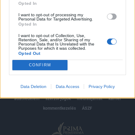
Opted In
Előfizetés
I want to opt-out of processing my
Personal Data for Targeted Advertising.
Opted In
MÁR ELŐFIZETŐNK VAGY?
BEJELENTKEZÉS
I want to opt-out of Collection, Use,
Retention, Sale, and/or Sharing of my
Personal Data that Is Unrelated with the
Purposes for which it was collected.
Opted Out
CONFIRM
© 2026 Portfolio
Data Deletion
Data Access
Privacy Policy
impresszum
jogi nyilatkozat
süti beállítások
adatvédelem
szerzői jogok
médiaajánlat
karrier
kommentkezelés
ÁSZF