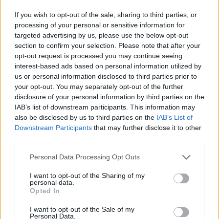
A két Komáromot összekötő híd átadását nem kísérte nagy
If you wish to opt-out of the sale, sharing to third parties, or
hírverés, az eseményen csupán meghívóval lehet részt
processing of your personal or sensitive information for
targeted advertising by us, please use the below opt-out
venni. Az esemény leírása szerint a hídon a forgalom
section to confirm your selection. Please note that after your
várhatóan a déli, kora délutáni órákban indulhat meg. Az
opt-out request is processed you may continue seeing
eseményről Orbán Viktor miniszterelnök is posztolt a
interest-based ads based on personal information utilized by
Facebook-ra: A hídavatón sokan részt vettek a kormányból:
us or personal information disclosed to third parties prior to
A híd neve Monostori híd...
your opt-out. You may separately opt-out of the further
disclosure of your personal information by third parties on the
IAB’s list of downstream participants. This information may
KEDVES OLVASÓNK!
also be disclosed by us to third parties on the
IAB’s List of
Downstream Participants
that may further disclose it to other
A keresett cikk a portfolio.hu hírarchívumához
third parties.
tartozik, melynek olvasása előfizetéses
regisztrációhoz kötött.
Personal Data Processing Opt Outs
Az előfizetés a következőket tartalmazza:
I want to opt-out of the Sharing of my
personal data.
Portfolio.hu teljes cikkarchívum
Opted In
Kötéslisták: BÉT elmúlt 2 év napon belüli
I want to opt-out of the Sale of my
kötéslistái
Personal Data.