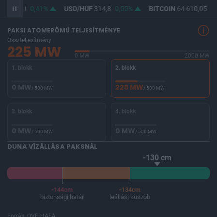
F
363,20
0,41%
USD/HUF
314,8
0,55%
BITCOIN
64 610,05
0,
PAKSI ATOMERŐMŰ TELJESÍTMÉNYE
Összteljesítmény
225 MW
0 MW
2000 MW
1. blokk
2. blokk
0 MW
225 MW
/ 500 MW
/ 500 MW
3. blokk
4. blokk
0 MW
0 MW
/ 500 MW
/ 500 MW
DUNA VÍZÁLLÁSA PAKSNÁL
-130 cm
-144cm
-134cm
biztonsági határ
leállási küszöb
Forrás: OVF, HAEA