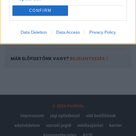
Portfolio.hu teljes cikkarchívum
CONFIRM
Kötéslisták: BÉT elmúlt 2 év napon belüli
kötéslistái
Data Deletion
Data Access
Privacy Policy
Előfizetés
MÁR ELŐFIZETŐNK VAGY?
BEJELENTKEZÉS
© 2026 Portfolio
impresszum
jogi nyilatkozat
süti beállítások
adatvédelem
szerzői jogok
médiaajánlat
karrier
kommentkezelés
ÁSZF