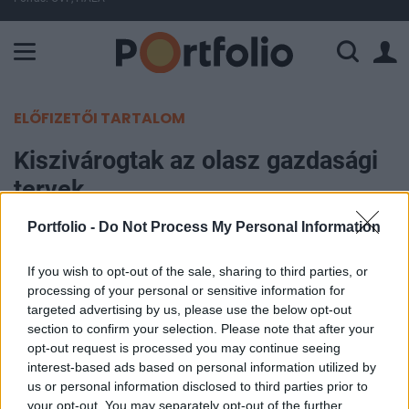
A Paksi Atomerőmű összteljesítménye 225 MW. A Duna vízállá
ELŐFIZETŐI TARTALOM
Kiszivárogtak az olasz gazdasági
tervek
Portfolio -
Do Not Process My Personal Information
Portfolio
2020. szeptember 20. 17:05
If you wish to opt-out of the sale, sharing to third parties, or
processing of your personal or sensitive information for
Olaszország arra számít, hogy a koronavírus által
targeted advertising by us, please use the below opt-out
sújtott gazdaság jövőre több mint 5% -kal
section to confirm your selection. Please note that after your
opt-out request is processed you may continue seeing
növekszik, miután 2020-ban 9%-os visszaesést
interest-based ads based on personal information utilized by
könyvel el - mondta két kormányzati forrás
us or personal information disclosed to third parties prior to
vasárnap a Reuters hírügynökségnek. A
your opt-out. You may separately opt-out of the further