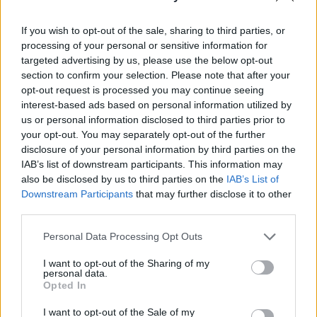
előttit a Deutsche Bank szerint.
If you wish to opt-out of the sale, sharing to third parties, or
A világgazdaság felépülése a koronavírus-válság utáni
processing of your personal or sensitive information for
mélypontról a korábban reméltnél jóval tempósabban
targeted advertising by us, please use the below opt-out
halad - írta a Deutsche Bank vezető közgazdásza, Peter
section to confirm your selection. Please note that after your
Hooper a bank ügyfeleinek hétfőn megküldött
opt-out request is processed you may continue seeing
tájékoztatóban. Véleménye szerint 2021 közepére sikerül is
interest-based ads based on personal information utilized by
us or personal information disclosed to third parties prior to
felzárkózni a válság előtti szinthez, vagyis jónéhány
your opt-out. You may separately opt-out of the further
negyedévvel hamarabb a bank előző prognózisában...
disclosure of your personal information by third parties on the
IAB’s list of downstream participants. This information may
also be disclosed by us to third parties on the
IAB’s List of
KEDVES OLVASÓNK!
Downstream Participants
that may further disclose it to other
third parties.
A keresett cikk a portfolio.hu hírarchívumához
tartozik, melynek olvasása előfizetéses
Personal Data Processing Opt Outs
regisztrációhoz kötött.
I want to opt-out of the Sharing of my
Az előfizetés a következőket tartalmazza:
personal data.
Opted In
Portfolio.hu teljes cikkarchívum
Kötéslisták: BÉT elmúlt 2 év napon belüli
I want to opt-out of the Sale of my