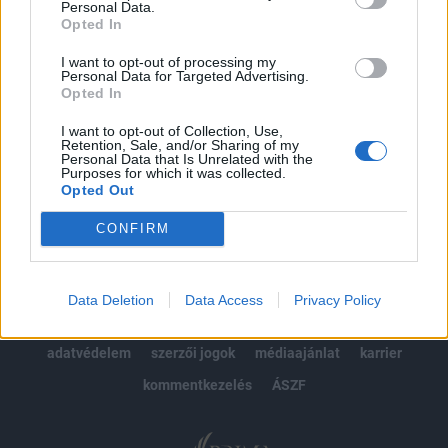
Personal Data.
kötéslistái
Opted In
Előfizetés
I want to opt-out of processing my
Personal Data for Targeted Advertising.
Opted In
I want to opt-out of Collection, Use,
MÁR ELŐFIZETŐNK VAGY?
BEJELENTKEZÉS
Retention, Sale, and/or Sharing of my
Personal Data that Is Unrelated with the
Purposes for which it was collected.
Opted Out
CONFIRM
© 2026 Portfolio
Data Deletion
Data Access
Privacy Policy
impresszum
jogi nyilatkozat
süti beállítások
adatvédelem
szerzői jogok
médiaajánlat
karrier
kommentkezelés
ÁSZF