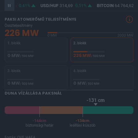
F
363,23
0,41%
USD/HUF
314,69
0,51%
BITCOIN
64 764,62
0
PAKSI ATOMERŐMŰ TELJESÍTMÉNYE
Összteljesítmény
226 MW
0 MW
2000 MW
1. blokk
2. blokk
0 MW
226 MW
/ 500 MW
/ 500 MW
3. blokk
4. blokk
0 MW
0 MW
/ 500 MW
/ 500 MW
DUNA VÍZÁLLÁSA PAKSNÁL
-131 cm
-144cm
-134cm
biztonsági határ
leállási küszöb
Forrás: OVF, HAEA