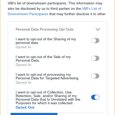
IAB’s list of downstream participants. This information may
volumenű gyártással 2022-ig várni kell.
also be disclosed by us to third parties on the
IAB’s List of
Downstream Participants
that may further disclose it to other
Portfolio Investment Day 2026Október 21-én jön a Portfolio
third parties.
Investment Day 2026, ahol a piac vezető szakértőivel
keressük a választ a befektetőket leginkább foglalkoztató
Personal Data Processing Opt Outs
kérdésekre. Meddig tarthat az AI-rali, kik lehetnek a
I want to opt-out of the Sharing of my
következő évek nyertesei, mire számíthatunk a részvény-,
personal data.
kötvény-, nyersanyag- és kriptopiacokon, és hogyan
Opted In
érdemes portfóliót építeni egy gyorsan változó...
I want to opt-out of the Sale of my
Personal Data.
Opted In
KEDVES OLVASÓNK!
I want to opt-out of processing my
A keresett cikk a portfolio.hu hírarchívumához
Personal Data for Targeted Advertising.
Opted In
tartozik, melynek olvasása előfizetéses
regisztrációhoz kötött.
I want to opt-out of Collection, Use,
Retention, Sale, and/or Sharing of my
Personal Data that Is Unrelated with the
Az előfizetés a következőket tartalmazza:
Purposes for which it was collected.
Portfolio.hu teljes cikkarchívum
Opted Out
Kötéslisták: BÉT elmúlt 2 év napon belüli