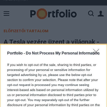
A Paksi Atomerőmű összteljesítménye 226 MW. A Duna vízállá
ELŐFIZETŐI TARTALOM
A Tesla vezére üzent a világnak -
Megijedtek a befektetők
Portfolio -
Do Not Process My Personal Information
Portfolio
If you wish to opt-out of the sale, sharing to third parties, or
2020. szeptember 22. 09:33
processing of your personal or sensitive information for
targeted advertising by us, please use the below opt-out
Elon Musk "kedélynyugtató" tweetjeinek hatására
section to confirm your selection. Please note that after your
opt-out request is processed you may continue seeing
jelentőset esett a Tesla árfolyama a tegnapi
interest-based ads based on personal information utilized by
kereskedés utáni órákban. A cégvezér elmondása
us or personal information disclosed to third parties prior to
szerint a mai Battery Dayen tett bejelentések csak
your opt-out. You may separately opt-out of the further
a hosszú távú célokra lesznek hatással, a nagy
disclosure of your personal information by third parties on the