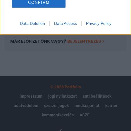
CONFIRM
kötéslistái
Előfizetés
Data Deletion
Data Access
Privacy Policy
MÁR ELŐFIZETŐNK VAGY?
BEJELENTKEZÉS
© 2026 Portfolio
impresszum
jogi nyilatkozat
süti beállítások
adatvédelem
szerzői jogok
médiaajánlat
karrier
kommentkezelés
ÁSZF