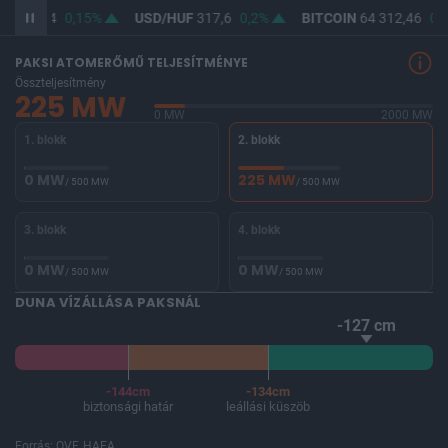
F
365,94
0,15%
USD/HUF
317,6
0,2%
BITCOIN
64 312,46
0,0
PAKSI ATOMERŐMŰ TELJESÍTMÉNYE
Összteljesítmény
225 MW
0 MW
2000 MW
1. blokk
2. blokk
0 MW
225 MW
/ 500 MW
/ 500 MW
3. blokk
4. blokk
0 MW
0 MW
/ 500 MW
/ 500 MW
DUNA VÍZÁLLÁSA PAKSNÁL
-127 cm
-144cm
-134cm
biztonsági határ
leállási küszöb
Forrás: OVF, HAEA