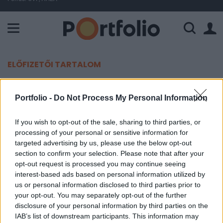
A Paksi Atomerőmű összteljesítménye 225 MW. A Duna vízállá
ELŐFIZETŐI TARTALOM
Meglépték a britek is: este 10-kor
Portfolio -
Do Not Process My Personal Information
bezárnak a vendéglátóhelyek
If you wish to opt-out of the sale, sharing to third parties, or
MTI
processing of your personal or sensitive information for
2020. szeptember 22. 06:30
targeted advertising by us, please use the below opt-out
section to confirm your selection. Please note that after your
opt-out request is processed you may continue seeing
Csütörtöktől az angliai vendéglátóhelyek este tíz
interest-based ads based on personal information utilized by
óráig tarthatnak csak nyitva a koronavírus-járvány
us or personal information disclosed to third parties prior to
megfékezése végett - közölte hétfő éjjel Boris
your opt-out. You may separately opt-out of the further
Johnson brit miniszterelnök hivatala.
disclosure of your personal information by third parties on the
IAB’s list of downstream participants. This information may