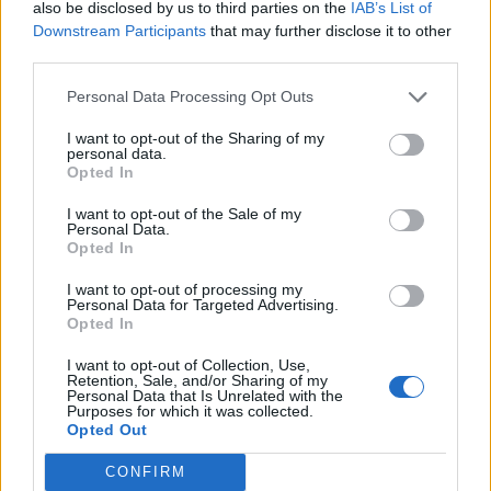
Johnson kedden kabinetülést tart, utána a kormány
also be disclosed by us to third parties on the
IAB’s List of
Downstream Participants
that may further disclose it to other
különleges helyzetekben összehívott tanácskozó
third parties.
testületének (COBRA) ülésén elnököl, és délután az
alsóházban, majd este televíziós beszédben jelent be olyan
Personal Data Processing Opt Outs
új lépéseket, amelyek a járvány terjedésének lassítását
I want to opt-out of the Sharing of my
célozzák. A Downing Street előzetes rövid tájékoztatása
personal data.
szerint ezek között lesz, hogy az éttermek...
Opted In
I want to opt-out of the Sale of my
Personal Data.
KEDVES OLVASÓNK!
Opted In
A keresett cikk a portfolio.hu hírarchívumához
I want to opt-out of processing my
tartozik, melynek olvasása előfizetéses
Personal Data for Targeted Advertising.
Opted In
regisztrációhoz kötött.
I want to opt-out of Collection, Use,
Az előfizetés a következőket tartalmazza:
Retention, Sale, and/or Sharing of my
Personal Data that Is Unrelated with the
Portfolio.hu teljes cikkarchívum
Purposes for which it was collected.
Kötéslisták: BÉT elmúlt 2 év napon belüli
Opted Out
kötéslistái
CONFIRM