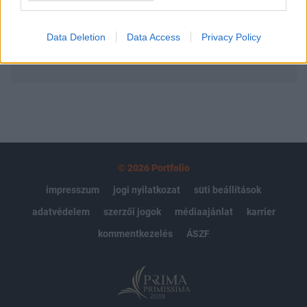
Előfizetés
Data Deletion
Data Access
Privacy Policy
MÁR ELŐFIZETŐNK VAGY?
BEJELENTKEZÉS
© 2026 Portfolio
impresszum
jogi nyilatkozat
süti beállítások
adatvédelem
szerzői jogok
médiaajánlat
karrier
kommentkezelés
ÁSZF